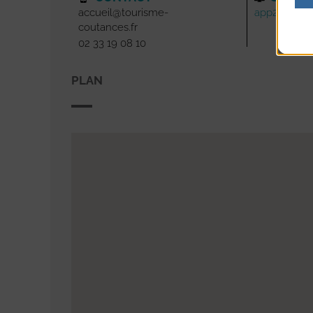
accueil@tourisme-
app2r.org
coutances.fr
02 33 19 08 10
PLAN