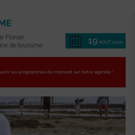
IME
ar Florian
19
AOÛT 2020
fice de tourisme
ouvrir les programmes du moment sur notre agenda !