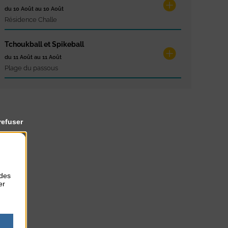
du 10 Août au 10 Août
Résidence Challe
Tchoukball et Spikeball
du 11 Août au 11 Août
Plage du passous
refuser
 des
er