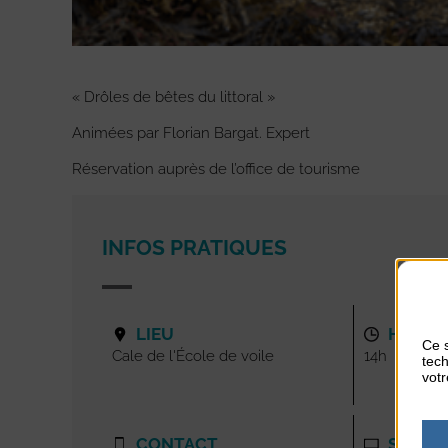
« Drôles de bêtes du littoral »
Animées par Florian Bargat. Expert
Réservation auprès de l’office de tourisme
INFOS PRATIQUES
LIEU
HORAI
Ce s
Cale de l'École de voile
14h
tech
votr
CONTACT
SITE I