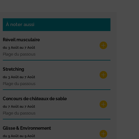
À noter aussi
Réveil musculaire
du 3 Août au 7 Août
Plage du passous
Stretching
du 3 Août au 7 Août
Plage du passous
Concours de châteaux de sable
du 7 Août au 7 Août
Plage du passous
Glisse & Environnement
du 9 Août au 9 Août