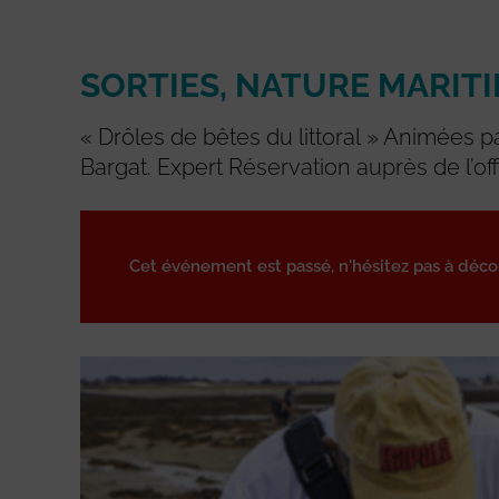
SORTIES, NATURE MARIT
« Drôles de bêtes du littoral » Animées p
Bargat. Expert Réservation auprès de l’of
Cet événement est passé, n'hésitez pas à déc