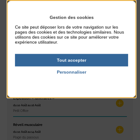
PARTAGER CETTE INFO :
Gestion des cookies
Ce site peut déposer lors de votre navigation sur les
À noter aussi
pages des cookies et des technologies similaires. Nous
utilisons des cookies sur ce site pour améliorer votre
expérience utilisateur.
Glisse & Environnement
du 9 Août au 9 Août
Place du Général de Gaulle
Tout accepter
Personnaliser
Concert
du 9 Août au 9 Août
Politique de confidentialité
Place du Général de Gaulle
Exposition « Itinéraires »
du 10 Août au 16 Août
Petit Office
Réveil musculaire
du 10 Août au 14 Août
Plage du passous