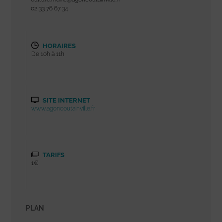
02 33 76 67 34
HORAIRES
De 10h à 11h
SITE INTERNET
www.agoncoutainville.fr
TARIFS
1€
PLAN