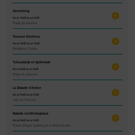
Stretching
du 10 Août au 14 Août
Plage du passous
Tournoi d’échecs
du 10 Août au 10 Août
Résidence Challe
Tchoukball et Spikeball
du 11 Août au 11 Août
Plage du passous
La Balade d’Anton
du 12 Août au 15 Août
Cale du Passous
Balade ornithologique
du 12 Août au 12 Août
Pointe d'Agon (parking de la ferme Borde)