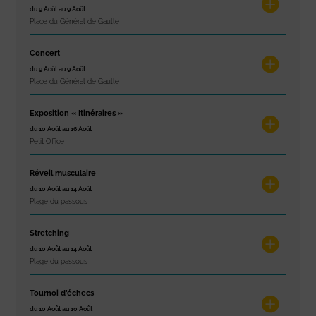
du 9 Août au 9 Août
Place du Général de Gaulle
Concert
du 9 Août au 9 Août
Place du Général de Gaulle
Exposition « Itinéraires »
du 10 Août au 16 Août
Petit Office
Réveil musculaire
du 10 Août au 14 Août
Plage du passous
Stretching
du 10 Août au 14 Août
Plage du passous
Tournoi d’échecs
du 10 Août au 10 Août