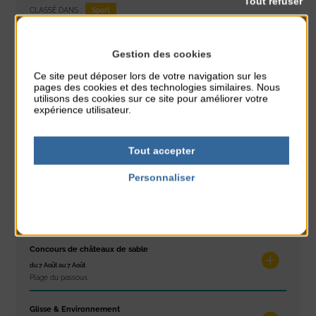
Tout refuser
Sport
CLASSÉ DANS :
PARTAGER CETTE INFO :
Gestion des cookies
Ce site peut déposer lors de votre navigation sur les
pages des cookies et des technologies similaires. Nous
utilisons des cookies sur ce site pour améliorer votre
À noter aussi
expérience utilisateur.
Réveil musculaire
du 3 Août au 7 Août
Tout accepter
Plage du passous
Personnaliser
Stretching
Politique de confidentialité
du 3 Août au 7 Août
Plage du passous
Concours de châteaux de sable
du 7 Août au 7 Août
Plage du passous
Glisse & Environnement