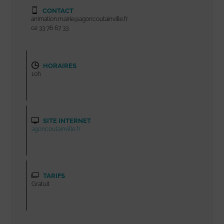
CONTACT
animation.mairie@agoncoutainville.fr
02 33 76 67 33
HORAIRES
10h
SITE INTERNET
agoncoutainville.fr
TARIFS
Gratuit