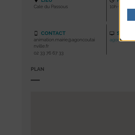
LIEU
HORAI
Cale du Passous
10h-11h
CONTACT
SITE I
animation.mairie@agoncoutai
agoncoutainv
nville.fr
02 33 76 67 33
PLAN