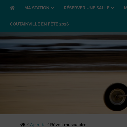
MA STATION
RÉSERVER UNE SALLE
M
COUTAINVILLE EN FÊTE 2026
/
Agenda
/
Réveil musculaire