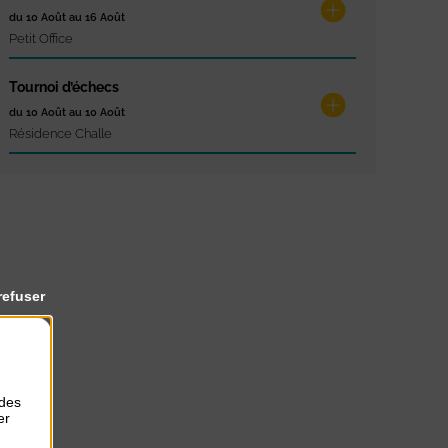
du 10 Août au 16 Août
Petit Office
Tournoi d’échecs
du 10 Août au 10 Août
Résidence Challe
refuser
 des
er