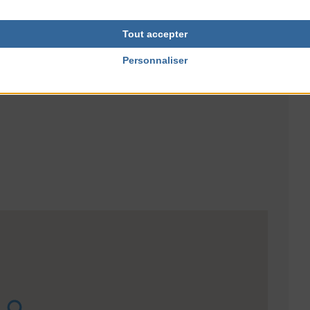
RES
TARIFS
Gratuit
Tout accepter
Personnaliser
NTERNET
ille.fr