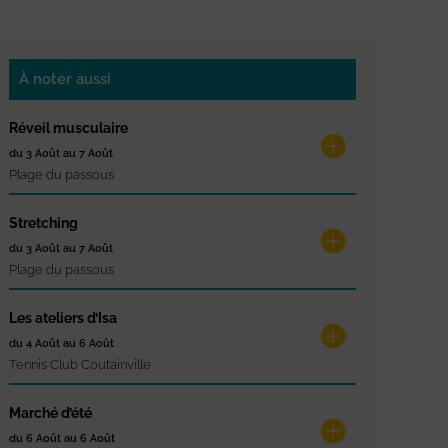
À noter aussi
Réveil musculaire
du 3 Août au 7 Août
Plage du passous
Stretching
du 3 Août au 7 Août
Plage du passous
Les ateliers d’Isa
du 4 Août au 6 Août
Tennis Club Coutainville
Marché d’été
du 6 Août au 6 Août