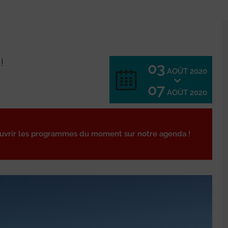
!
03
AOÛT 2020
07
AOÛT 2020
ouvrir les programmes du moment sur notre agenda !