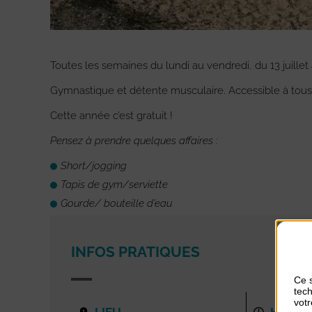
Toutes les semaines du lundi au vendredi, du 13 juillet 
Gymnastique et détente musculaire. Accessible à tous
Cette année c’est gratuit !
Pensez à prendre quelques affaires :
Short/jogging
Tapis de gym/serviette
Gourde/ bouteille d’eau
INFOS PRATIQUES
Ce s
tech
votr