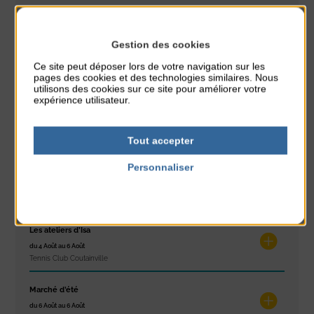
PARTAGER CETTE INFO :
Gestion des cookies
Ce site peut déposer lors de votre navigation sur les
pages des cookies et des technologies similaires. Nous
À noter aussi
utilisons des cookies sur ce site pour améliorer votre
expérience utilisateur.
Réveil musculaire
du 3 Août au 7 Août
Tout accepter
Plage du passous
Personnaliser
Stretching
Politique de confidentialité
du 3 Août au 7 Août
Plage du passous
Les ateliers d’Isa
du 4 Août au 6 Août
Tennis Club Coutainville
Marché d’été
du 6 Août au 6 Août