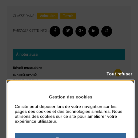
Animation
Terroir
CLASSÉ DANS :
PARTAGER CETTE INFO :
À noter aussi
Réveil musculaire
Tout refuser
du 3 Août au 7 Août
Plage du passous
Stretching
Gestion des cookies
du 3 Août au 7 Août
Ce site peut déposer lors de votre navigation sur les
Plage du passous
pages des cookies et des technologies similaires. Nous
utilisons des cookies sur ce site pour améliorer votre
Concours de châteaux de sable
expérience utilisateur.
du 7 Août au 7 Août
Plage du passous