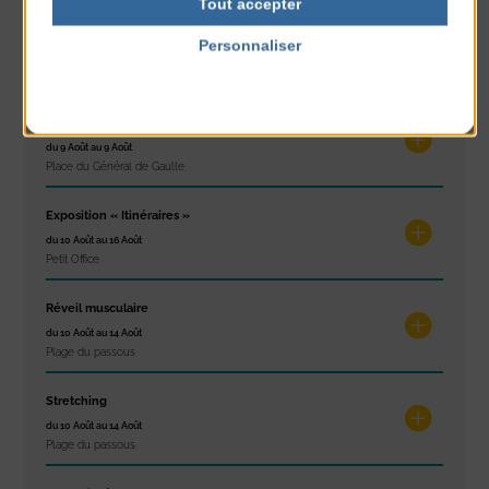
Tout accepter
Glisse & Environnement
Personnaliser
du 9 Août au 9 Août
Politique de confidentialité
Place du Général de Gaulle
Concert
du 9 Août au 9 Août
Place du Général de Gaulle
Exposition « Itinéraires »
du 10 Août au 16 Août
Petit Office
Réveil musculaire
du 10 Août au 14 Août
Plage du passous
Stretching
du 10 Août au 14 Août
Plage du passous