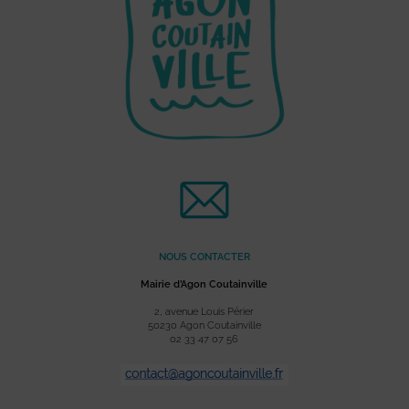
NOUS CONTACTER
Mairie d’Agon Coutainville
2, avenue Louis Périer
50230 Agon Coutainville
02 33 47 07 56