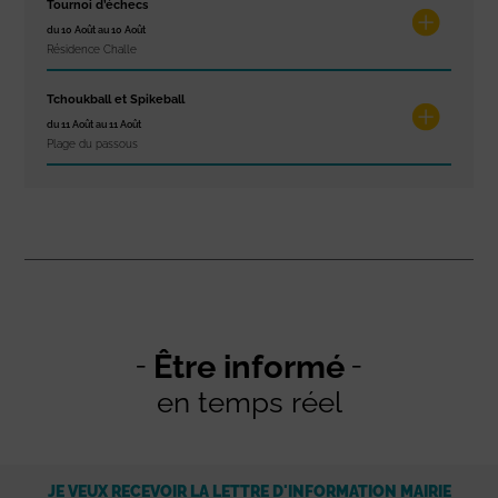
Tournoi d’échecs
du 10 Août au 10 Août
Résidence Challe
Tchoukball et Spikeball
du 11 Août au 11 Août
Plage du passous
Être informé
en temps réel
JE VEUX RECEVOIR LA LETTRE D'INFORMATION MAIRIE