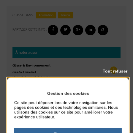
Animation
Terroir
CLASSÉ DANS :
PARTAGER CETTE INFO :
À noter aussi
Glisse & Environnement
Tout refuser
du 9 Août au 9 Août
Place du Général de Gaulle
Concert
Gestion des cookies
du 9 Août au 9 Août
Ce site peut déposer lors de votre navigation sur les
Place du Général de Gaulle
pages des cookies et des technologies similaires. Nous
utilisons des cookies sur ce site pour améliorer votre
Exposition « Itinéraires »
expérience utilisateur.
du 10 Août au 16 Août
Petit Office