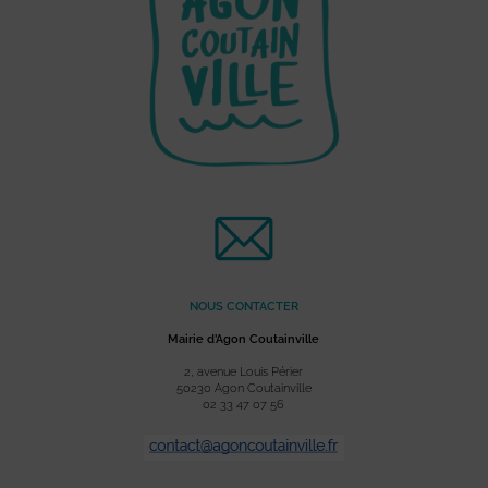
NOUS CONTACTER
Mairie d’Agon Coutainville
2, avenue Louis Périer
50230 Agon Coutainville
02 33 47 07 56