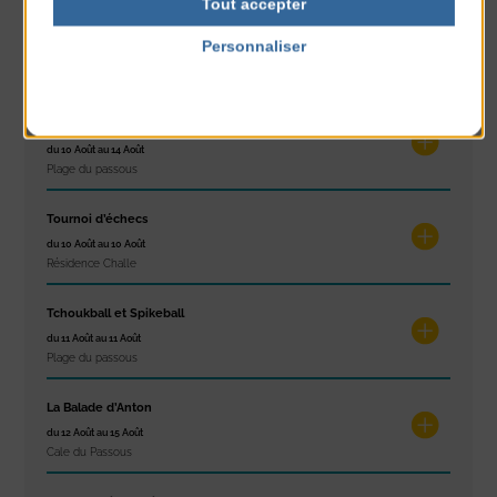
Tout accepter
Réveil musculaire
Personnaliser
du 10 Août au 14 Août
Politique de confidentialité
Plage du passous
Stretching
du 10 Août au 14 Août
Plage du passous
Tournoi d’échecs
du 10 Août au 10 Août
Résidence Challe
Tchoukball et Spikeball
du 11 Août au 11 Août
Plage du passous
La Balade d’Anton
du 12 Août au 15 Août
Cale du Passous