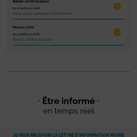
Balade ornithologique
du 12 Août au 12 Août
Pointe d'Agon (parking de la ferme Borde)
Marché d’été
du 13 Août au 13 Août
Place du Général de Gaulle
Être informé
en temps réel
JE VEUX RECEVOIR LA LETTRE D'INFORMATION MAIRIE