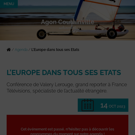
MENU
/
Agenda
/
L’Europe dans tous ses Etats
L’EUROPE DANS TOUS SES ETATS
Conférence de Valery Lerouge, grand reporter à France
Télévisions, spécialiste de l’actualité étrangère.
14
OCT 2023
Cet événement est passé, n'hésitez pas à découvrir les
programmes du moment sur notre agenda !