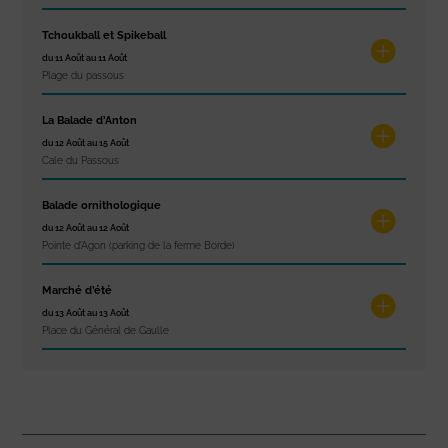
Tchoukball et Spikeball
du 11 Août au 11 Août
Plage du passous
La Balade d’Anton
du 12 Août au 15 Août
Cale du Passous
Balade ornithologique
du 12 Août au 12 Août
Pointe d'Agon (parking de la ferme Borde)
Marché d’été
du 13 Août au 13 Août
Place du Général de Gaulle