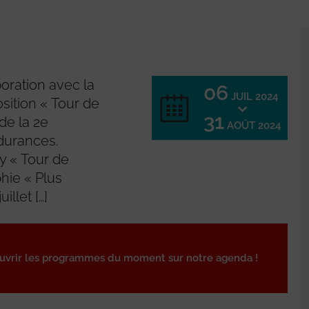
oration avec la
06
JUIL 2024
sition « Tour de
31
de la 2e
AOÛT 2024
durances.
ay « Tour de
hie « Plus
llet […]
ouvrir les programmes du moment sur notre agenda !