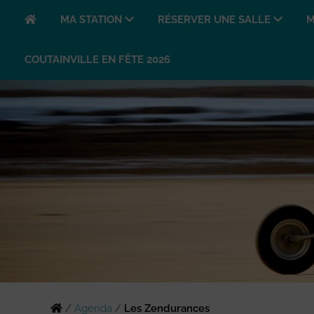
MA STATION
RÉSERVER UNE SALLE
M
COUTAINVILLE EN FÊTE 2026
/
Agenda
/
Les Zendurances