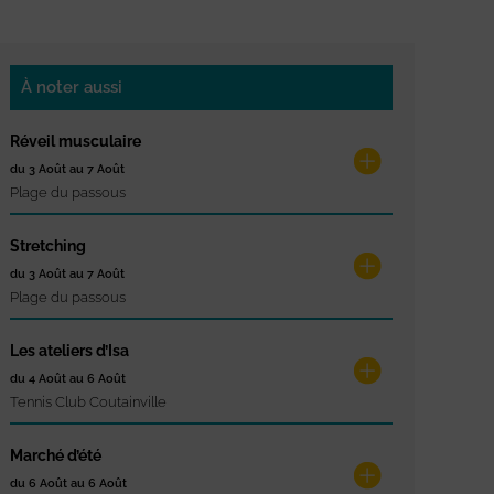
À noter aussi
Réveil musculaire
du 3 Août au 7 Août
Plage du passous
Stretching
du 3 Août au 7 Août
Plage du passous
Les ateliers d’Isa
du 4 Août au 6 Août
Tennis Club Coutainville
Marché d’été
du 6 Août au 6 Août