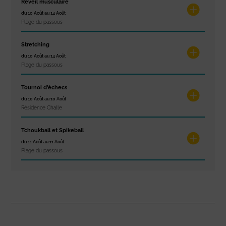
Réveil musculaire
du 10 Août au 14 Août
Plage du passous
Stretching
du 10 Août au 14 Août
Plage du passous
Tournoi d’échecs
du 10 Août au 10 Août
Résidence Challe
Tchoukball et Spikeball
du 11 Août au 11 Août
Plage du passous