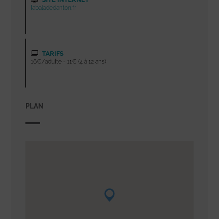
labaladedanton.fr
TARIFS
16€/adulte - 11€ (4 à 12 ans)
PLAN