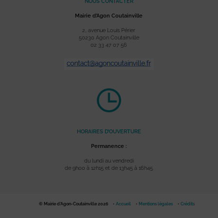
NOUS CONTACTER
Mairie d’Agon Coutainville
2, avenue Louis Périer
50230 Agon Coutainville
02 33 47 07 56
HORAIRES D’OUVERTURE
Permanence :
du lundi au vendredi
de 9h00 à 12h15 et de 13h45 à 16h45
© Mairie d'Agon-Coutainville 2026
Accueil
Mentions légales
Crédits