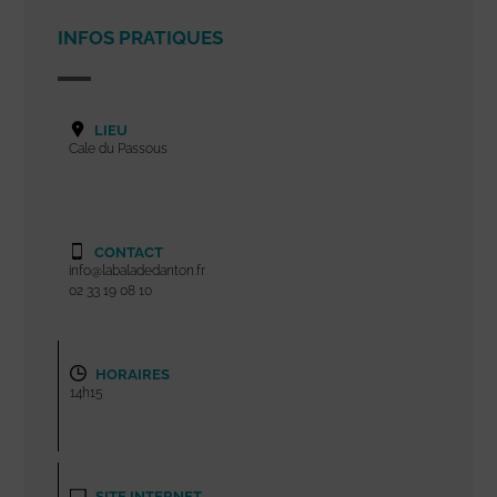
INFOS PRATIQUES
LIEU
Cale du Passous
CONTACT
info@labaladedanton.fr
02 33 19 08 10
HORAIRES
14h15
SITE INTERNET