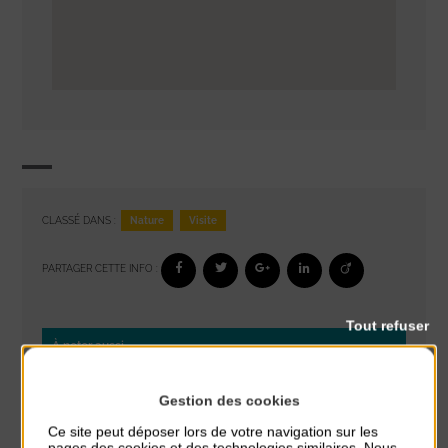
Nature
Visite
CLASSÉ DANS :
PARTAGER CETTE INFO :
Tout refuser
À noter aussi
Réveil musculaire
Gestion des cookies
du 3 Août au 7 Août
Ce site peut déposer lors de votre navigation sur les
Plage du passous
pages des cookies et des technologies similaires. Nous