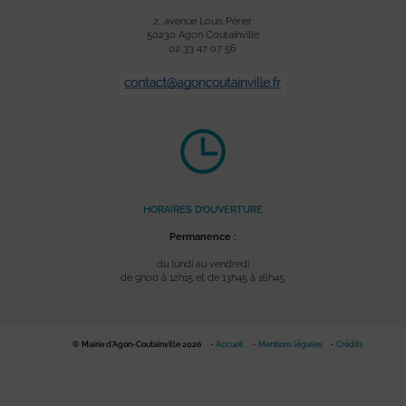
2, avenue Louis Périer
50230 Agon Coutainville
02 33 47 07 56
HORAIRES D’OUVERTURE
Permanence :
du lundi au vendredi
de 9h00 à 12h15 et de 13h45 à 16h45
© Mairie d'Agon-Coutainville 2026
Accueil
Mentions légales
Crédits