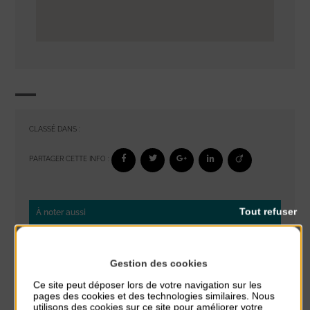
CLASSÉ DANS :
PARTAGER CETTE INFO :
Tout refuser
À noter aussi
Réveil musculaire
du 3 Août au 7 Août
Gestion des cookies
Plage du passous
Ce site peut déposer lors de votre navigation sur les
pages des cookies et des technologies similaires. Nous
Stretching
utilisons des cookies sur ce site pour améliorer votre