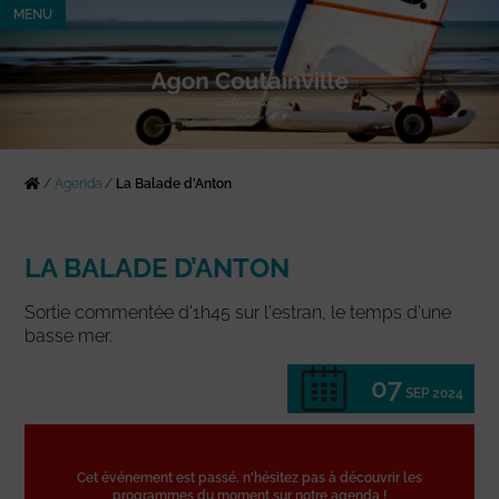
MENU
/
Agenda
/
La Balade d’Anton
LA BALADE D’ANTON
Sortie commentée d'1h45 sur l'estran, le temps d'une
basse mer.
07
SEP 2024
Cet événement est passé, n'hésitez pas à découvrir les
programmes du moment sur notre agenda !