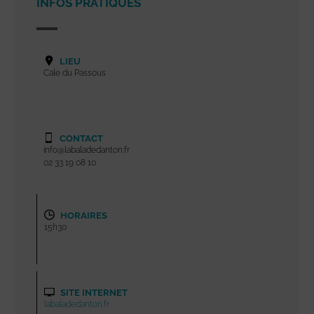
INFOS PRATIQUES
LIEU
Cale du Passous
CONTACT
info@labaladedanton.fr
02 33 19 08 10
HORAIRES
15h30
SITE INTERNET
labaladedanton.fr