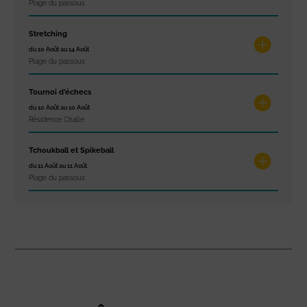
Plage du passous
Stretching
du 10 Août au 14 Août
Plage du passous
Tournoi d’échecs
du 10 Août au 10 Août
Résidence Challe
Tchoukball et Spikeball
du 11 Août au 11 Août
Plage du passous