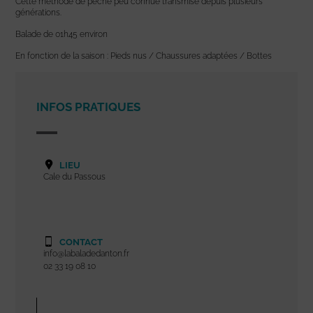
Cette méthode de pêche peu connue transmise depuis plusieurs
générations.
Balade de 01h45 environ
En fonction de la saison : Pieds nus / Chaussures adaptées / Bottes
INFOS PRATIQUES
LIEU
Cale du Passous
CONTACT
info@labaladedanton.fr
02 33 19 08 10