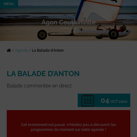
MENU
/
Agenda
/
La Balade d’Anton
LA BALADE D’ANTON
Balade commentée en direct.
04
OCT 2020
Cet événement est passé, n'hésitez pas à découvrir les
programmes du moment sur notre agenda !