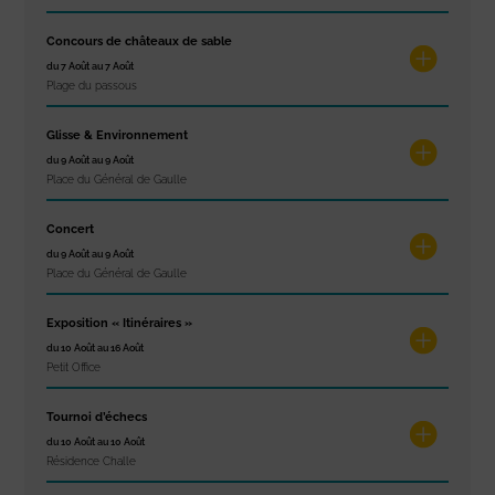
Concours de châteaux de sable
du 7 Août au 7 Août
Plage du passous
Glisse & Environnement
du 9 Août au 9 Août
Place du Général de Gaulle
Concert
du 9 Août au 9 Août
Place du Général de Gaulle
Exposition « Itinéraires »
du 10 Août au 16 Août
Petit Office
Tournoi d’échecs
du 10 Août au 10 Août
Résidence Challe