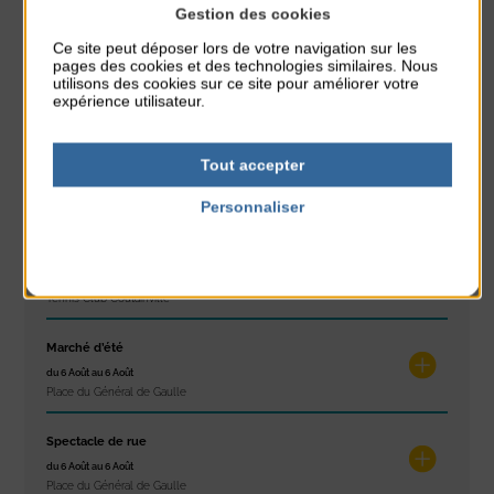
Gestion des cookies
À noter aussi
Ce site peut déposer lors de votre navigation sur les
pages des cookies et des technologies similaires. Nous
Réveil musculaire
utilisons des cookies sur ce site pour améliorer votre
du 3 Août au 7 Août
expérience utilisateur.
Plage du passous
Stretching
Tout accepter
du 3 Août au 7 Août
Personnaliser
Plage du passous
Politique de confidentialité
Les ateliers d’Isa
du 4 Août au 6 Août
Tennis Club Coutainville
Marché d’été
du 6 Août au 6 Août
Place du Général de Gaulle
Spectacle de rue
du 6 Août au 6 Août
Place du Général de Gaulle