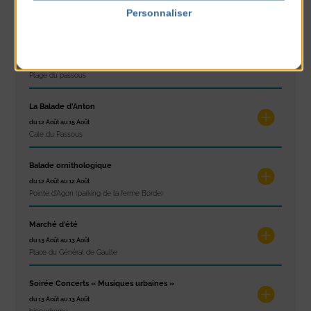
du 10 Août au 10 Août
Personnaliser
Résidence Challe
Politique de confidentialité
Tchoukball et Spikeball
du 11 Août au 11 Août
Plage du passous
La Balade d’Anton
du 12 Août au 15 Août
Cale du Passous
Balade ornithologique
du 12 Août au 12 Août
Pointe d'Agon (parking de la ferme Borde)
Marché d’été
du 13 Août au 13 Août
Place du Général de Gaulle
Soirée Concerts « Musiques urbaines »
du 13 Août au 13 Août