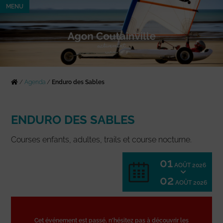
MENU
/
Agenda
/
Enduro des Sables
ENDURO DES SABLES
Courses enfants, adultes, trails et course nocturne.
01
AOÛT 2026
02
AOÛT 2026
Cet événement est passé, n'hésitez pas à découvrir les