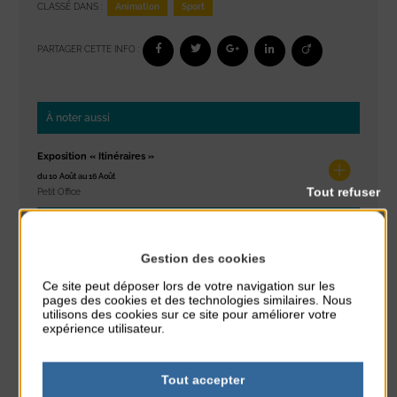
Animation
Sport
CLASSÉ DANS :
PARTAGER CETTE INFO :
À noter aussi
Exposition « Itinéraires »
du 10 Août au 16 Août
Tout refuser
Petit Office
Réveil musculaire
du 10 Août au 14 Août
Gestion des cookies
Plage du passous
Ce site peut déposer lors de votre navigation sur les
pages des cookies et des technologies similaires. Nous
Stretching
utilisons des cookies sur ce site pour améliorer votre
expérience utilisateur.
du 10 Août au 14 Août
Plage du passous
Tout accepter
Tournoi d’échecs