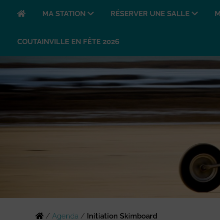
MA STATION
RÉSERVER UNE SALLE
M
COUTAINVILLE EN FÊTE 2026
/
Agenda
/
Initiation Skimboard