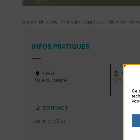
À partir de 7 ans. Inscription auprès de l’Office de Tour
INFOS PRATIQUES
LIEU
HORAI
Cale du centre
16h
Ce s
tech
votr
CONTACT
02 33 19 08 10