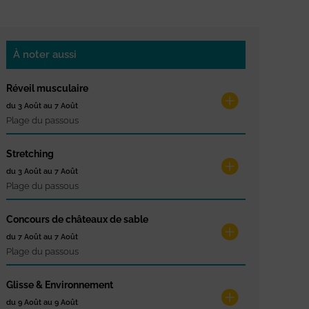
À noter aussi
Réveil musculaire
du 3 Août au 7 Août
Plage du passous
Stretching
du 3 Août au 7 Août
Plage du passous
Concours de châteaux de sable
du 7 Août au 7 Août
Plage du passous
Glisse & Environnement
du 9 Août au 9 Août