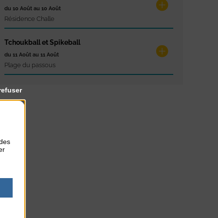
du 10 Août au 10 Août
Résidence Challe
Tchoukball et Spikeball
du 11 Août au 11 Août
Plage du passous
refuser
 des
er