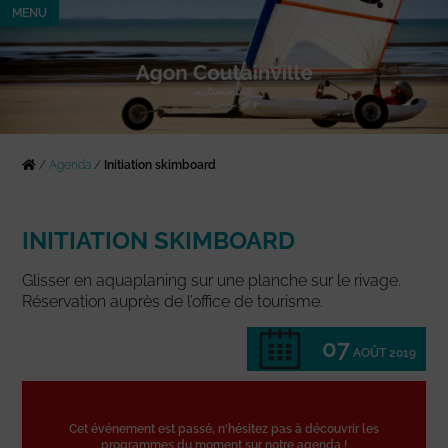
MENU
/
Agenda
/
Initiation skimboard
INITIATION SKIMBOARD
Glisser en aquaplaning sur une planche sur le rivage.
Réservation auprès de l’office de tourisme.
07
AOÛT 2019
Cet événement est passé, n'hésitez pas à découvrir les
programmes du moment sur notre agenda !