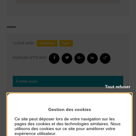
Animation
Sport
CLASSÉ DANS :
PARTAGER CETTE INFO :
À noter aussi
Tout refuser
Réveil musculaire
du 3 Août au 7 Août
Plage du passous
Gestion des cookies
Ce site peut déposer lors de votre navigation sur les
Stretching
pages des cookies et des technologies similaires. Nous
du 3 Août au 7 Août
utilisons des cookies sur ce site pour améliorer votre
Plage du passous
expérience utilisateur.