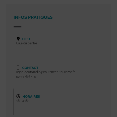
INFOS PRATIQUES
LIEU
Cale du centre
CONTACT
agon-coutainville@coutances-tourisme.fr
02 33 76 67 30
HORAIRES
16h à 18h