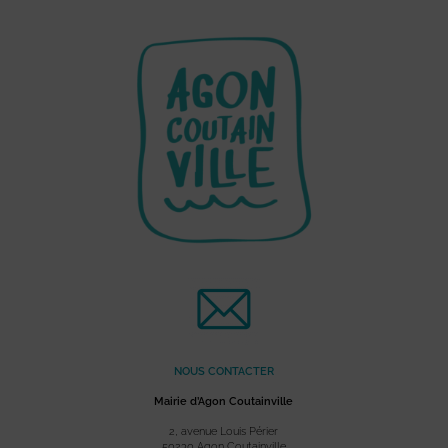
NOUS CONTACTER
Mairie d’Agon Coutainville
2, avenue Louis Périer
50230 Agon Coutainville