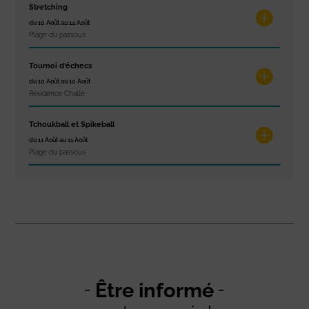
Stretching
du 10 Août au 14 Août
Plage du passous
Tournoi d’échecs
du 10 Août au 10 Août
Résidence Challe
Tchoukball et Spikeball
du 11 Août au 11 Août
Plage du passous
Être informé