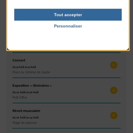
Concours de châteaux de sable
Tout accepter
du 7 Août au 7 Août
Plage du passous
Personnaliser
Politique de confidentialité
Glisse & Environnement
du 9 Août au 9 Août
Place du Général de Gaulle
Concert
du 9 Août au 9 Août
Place du Général de Gaulle
Exposition « Itinéraires »
du 10 Août au 16 Août
Petit Office
Réveil musculaire
du 10 Août au 14 Août
Plage du passous