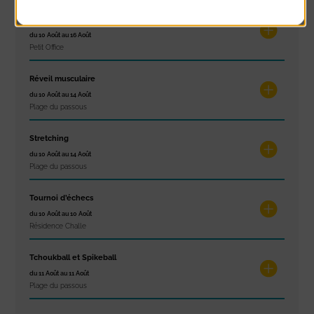
Exposition « Itinéraires »
du 10 Août au 16 Août
Petit Office
Réveil musculaire
du 10 Août au 14 Août
Plage du passous
Stretching
du 10 Août au 14 Août
Plage du passous
Tournoi d’échecs
du 10 Août au 10 Août
Résidence Challe
Tchoukball et Spikeball
du 11 Août au 11 Août
Plage du passous