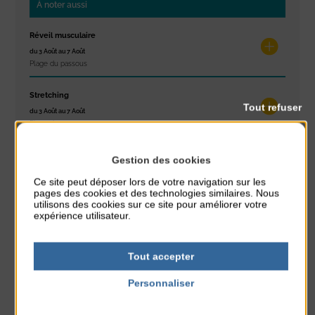
À noter aussi
Réveil musculaire
du 3 Août au 7 Août
Plage du passous
Stretching
Tout refuser
du 3 Août au 7 Août
Plage du passous
Concours de châteaux de sable
Gestion des cookies
du 7 Août au 7 Août
Ce site peut déposer lors de votre navigation sur les
Plage du passous
pages des cookies et des technologies similaires. Nous
utilisons des cookies sur ce site pour améliorer votre
expérience utilisateur.
Glisse & Environnement
du 9 Août au 9 Août
Place du Général de Gaulle
Tout accepter
Concert
Personnaliser
du 9 Août au 9 Août
Politique de confidentialité
Place du Général de Gaulle