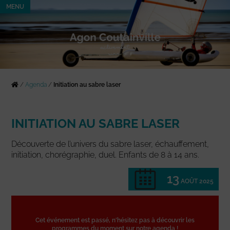
MENU
/
Agenda
/
Initiation au sabre laser
INITIATION AU SABRE LASER
Découverte de l’univers du sabre laser, échauffement,
initiation, chorégraphie, duel. Enfants de 8 à 14 ans.
13
AOÛT 2025
Cet événement est passé, n'hésitez pas à découvrir les
programmes du moment sur notre agenda !