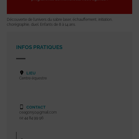
Découverte de l’univers du sabre laser, échauffement, initiation,
chorégraphie, duel. Enfants de 8 à 14 ans.
INFOS PRATIQUES
LIEU
Centre équestre
CONTACT
ceagon50@gmail.com
02 44 84 99 96