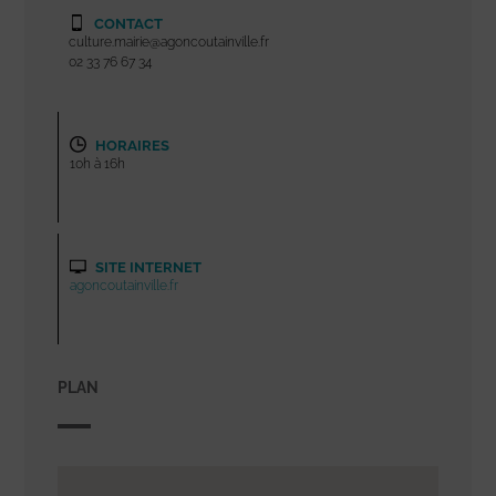
CONTACT
culture.mairie@agoncoutainville.fr
02 33 76 67 34
HORAIRES
10h à 16h
SITE INTERNET
agoncoutainville.fr
PLAN