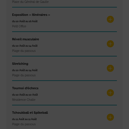
Place du Général de Gaulle
Exposition « Itinéraires »
du 10 Août au 16 Août
Petit Office
Réveil musculaire
du 10 Août au 14 Août
Plage du passous
Stretching
du 10 Août au 14 Août
Plage du passous
Tournoi d’échecs
du 10 Août au 10 Août
Résidence Challe
Tchoukball et Spikeball
du 11 Août au 11 Août
Plage du passous