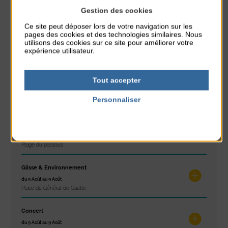
Gestion des cookies
À noter aussi
Ce site peut déposer lors de votre navigation sur les
pages des cookies et des technologies similaires. Nous
Réveil musculaire
utilisons des cookies sur ce site pour améliorer votre
expérience utilisateur.
du 3 Août au 7 Août
Plage du passous
Tout accepter
Stretching
du 3 Août au 7 Août
Personnaliser
Plage du passous
Politique de confidentialité
Concours de châteaux de sable
du 7 Août au 7 Août
Plage du passous
Glisse & Environnement
du 9 Août au 9 Août
Place du Général de Gaulle
Concert
du 9 Août au 9 Août