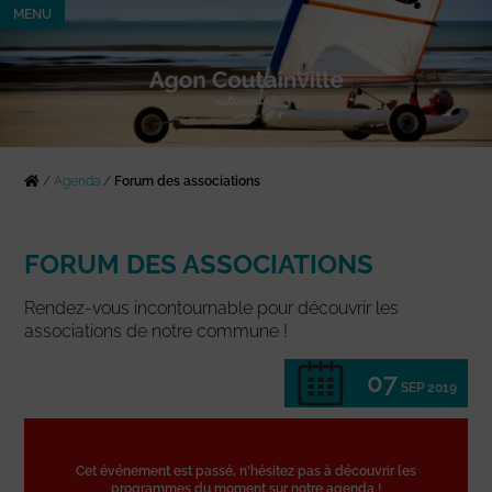
MENU
/
Agenda
/
Forum des associations
FORUM DES ASSOCIATIONS
Rendez-vous incontournable pour découvrir les
associations de notre commune !
07
SEP 2019
Cet événement est passé, n'hésitez pas à découvrir les
programmes du moment sur notre agenda !