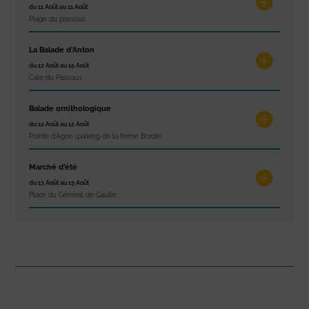
du 11 Août au 11 Août
Plage du passous
La Balade d’Anton
du 12 Août au 15 Août
Cale du Passous
Balade ornithologique
du 12 Août au 12 Août
Pointe d'Agon (parking de la ferme Borde)
Marché d’été
du 13 Août au 13 Août
Place du Général de Gaulle