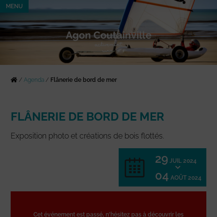
MENU
/
Agenda
/
Flânerie de bord de mer
FLÂNERIE DE BORD DE MER
Exposition photo et créations de bois flottés.
29
JUIL 2024
04
AOÛT 2024
Cet événement est passé, n'hésitez pas à découvrir les