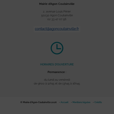
Mairie d’Agon Coutainville
2, avenue Louis Périer
50230 Agon Coutainville
02 33 47 07 56
HORAIRES D’OUVERTURE
Permanence :
du lundi au vendredi
de 9h00 à 12h15 et de 13h45 à 16h45
© Mairie d'Agon-Coutainville 2026
Accueil
Mentions légales
Crédits