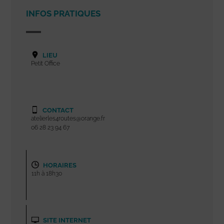
INFOS PRATIQUES
LIEU
Petit Office
CONTACT
atelierles4routes@orange.fr
06 28 23 94 67
HORAIRES
11h à 18h30
SITE INTERNET