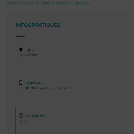
Arrêté circulation feu d’artifice samedi 13 juillet 2024
INFOS PRATIQUES
LIEU
hippodrome
CONTACT
culture.mairie@agoncoutainville.fr
HORAIRES
23h30