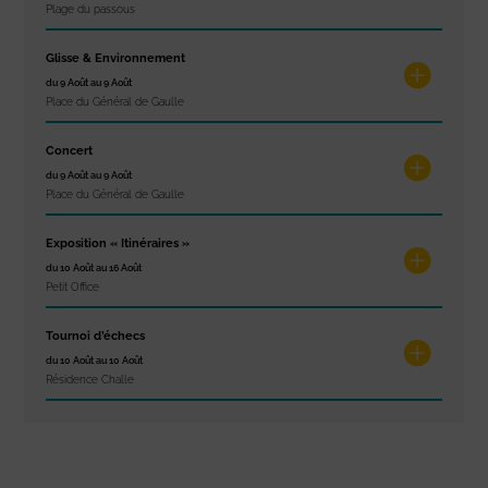
Plage du passous
Glisse & Environnement
du 9 Août au 9 Août
Place du Général de Gaulle
Concert
du 9 Août au 9 Août
Place du Général de Gaulle
Exposition « Itinéraires »
du 10 Août au 16 Août
Petit Office
Tournoi d’échecs
du 10 Août au 10 Août
Résidence Challe