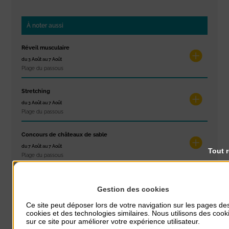
À noter aussi
Réveil musculaire
du 3 Août au 7 Août
Plage du passous
Stretching
du 3 Août au 7 Août
Plage du passous
Concours de châteaux de sable
du 7 Août au 7 Août
Tout 
Plage du passous
Glisse & Environnement
Gestion des cookies
du 9 Août au 9 Août
Place du Général de Gaulle
Ce site peut déposer lors de votre navigation sur les pages de
cookies et des technologies similaires. Nous utilisons des cook
sur ce site pour améliorer votre expérience utilisateur.
Concert