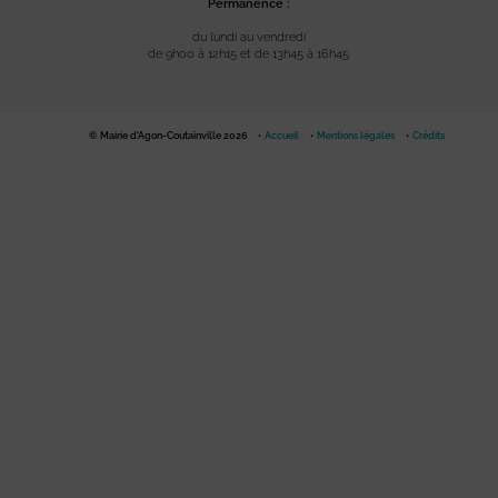
Permanence :
du lundi au vendredi
de 9h00 à 12h15 et de 13h45 à 16h45
© Mairie d'Agon-Coutainville 2026
Accueil
Mentions légales
Crédits