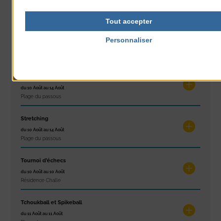
du 9 Août au 9 Août
Place du Général de Gaulle
Tout accepter
Exposition « Itinéraires »
Personnaliser
du 10 Août au 16 Août
Politique de confidentialité
Petit Office
Réveil musculaire
du 10 Août au 14 Août
Plage du passous
Stretching
du 10 Août au 14 Août
Plage du passous
Tournoi d’échecs
du 10 Août au 10 Août
Résidence Challe
Tchoukball et Spikeball
du 11 Août au 11 Août