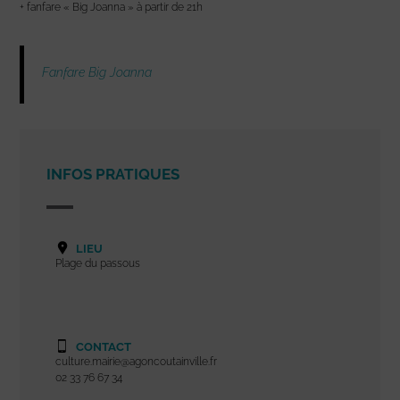
+ fanfare « Big Joanna » à partir de 21h
Fanfare Big Joanna
INFOS PRATIQUES
LIEU
Plage du passous
CONTACT
culture.mairie@agoncoutainville.fr
02 33 76 67 34