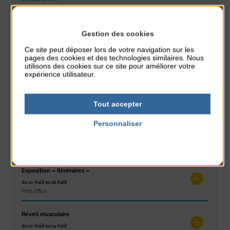
PARTAGER CETTE INFO :
Gestion des cookies
Ce site peut déposer lors de votre navigation sur les
pages des cookies et des technologies similaires. Nous
À noter aussi
utilisons des cookies sur ce site pour améliorer votre
expérience utilisateur.
Glisse & Environnement
du 9 Août au 9 Août
Tout accepter
Place du Général de Gaulle
Personnaliser
Concert
Politique de confidentialité
du 9 Août au 9 Août
Place du Général de Gaulle
Exposition « Itinéraires »
du 10 Août au 16 Août
Petit Office
Réveil musculaire
du 10 Août au 14 Août