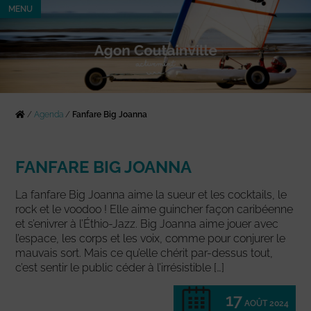
MENU
/
Agenda
/
Fanfare Big Joanna
FANFARE BIG JOANNA
La fanfare Big Joanna aime la sueur et les cocktails, le
rock et le voodoo ! Elle aime guincher façon caribéenne
et s’enivrer à l’Éthio-Jazz. Big Joanna aime jouer avec
l’espace, les corps et les voix, comme pour conjurer le
mauvais sort. Mais ce qu’elle chérit par-dessus tout,
c’est sentir le public céder à l’irrésistible […]
17
AOÛT 2024