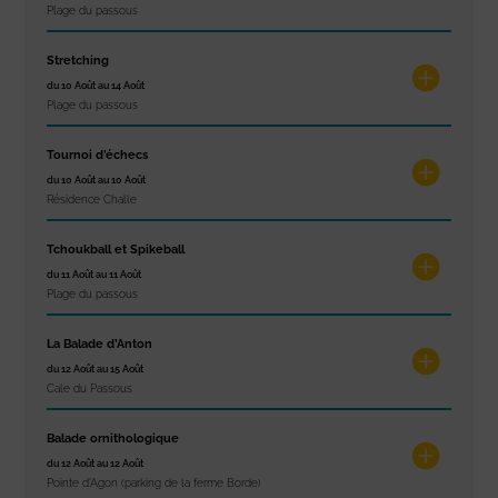
Plage du passous
Stretching
du 10 Août au 14 Août
Plage du passous
Tournoi d’échecs
du 10 Août au 10 Août
Résidence Challe
Tchoukball et Spikeball
du 11 Août au 11 Août
Plage du passous
La Balade d’Anton
du 12 Août au 15 Août
Cale du Passous
Balade ornithologique
du 12 Août au 12 Août
Pointe d'Agon (parking de la ferme Borde)