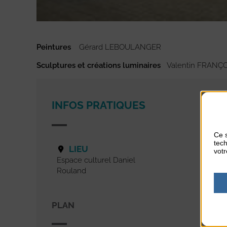
Peintures
Gérard LEBOULANGER
Sculptures et créations luminaires
Valentin FRANÇ
INFOS PRATIQUES
Ce s
tech
LIEU
votr
Espace culturel Daniel
Rouland
PLAN