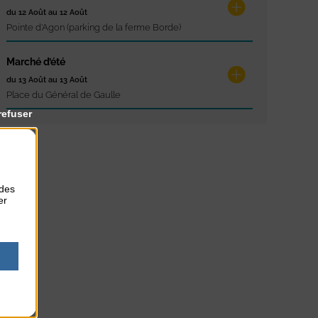
du 12 Août au 12 Août
Pointe d'Agon (parking de la ferme Borde)
Marché d’été
du 13 Août au 13 Août
Place du Général de Gaulle
refuser
 des
er