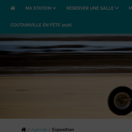
MA STATION
RÉSERVER UNE SALLE
M
COUTAINVILLE EN FÊTE 2026
/
Agenda
/
Exposition