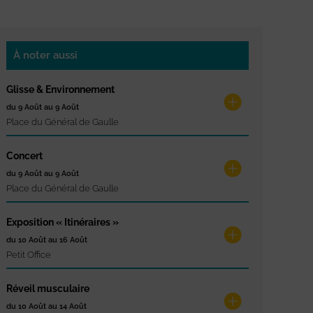
À noter aussi
Glisse & Environnement
du 9 Août au 9 Août
Place du Général de Gaulle
Concert
du 9 Août au 9 Août
Place du Général de Gaulle
Exposition « Itinéraires »
du 10 Août au 16 Août
Petit Office
Réveil musculaire
du 10 Août au 14 Août