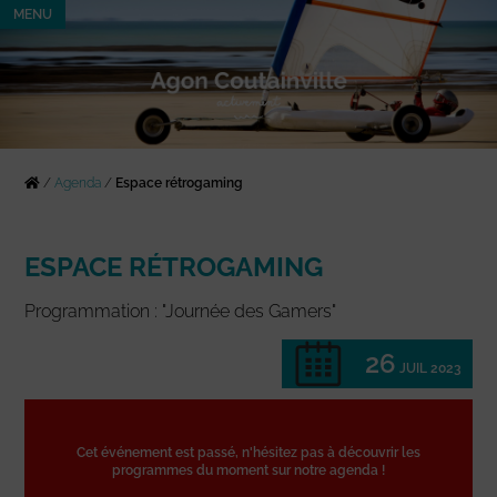
MENU
/
Agenda
/
Espace rétrogaming
ESPACE RÉTROGAMING
Programmation : "Journée des Gamers"
26
JUIL 2023
Cet événement est passé, n'hésitez pas à découvrir les
programmes du moment sur notre agenda !