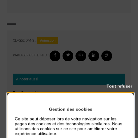
Animation
CLASSÉ DANS :
PARTAGER CETTE INFO :
À noter aussi
Tout refuser
Réveil musculaire
du 3 Août au 7 Août
Plage du passous
Gestion des cookies
Ce site peut déposer lors de votre navigation sur les
Stretching
pages des cookies et des technologies similaires. Nous
du 3 Août au 7 Août
utilisons des cookies sur ce site pour améliorer votre
Plage du passous
expérience utilisateur.