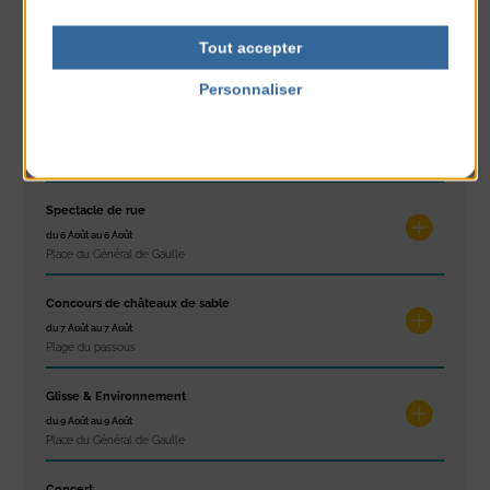
Les ateliers d’Isa
Tout accepter
du 4 Août au 6 Août
Tennis Club Coutainville
Personnaliser
Politique de confidentialité
Marché d’été
du 6 Août au 6 Août
Place du Général de Gaulle
Spectacle de rue
du 6 Août au 6 Août
Place du Général de Gaulle
Concours de châteaux de sable
du 7 Août au 7 Août
Plage du passous
Glisse & Environnement
du 9 Août au 9 Août
Place du Général de Gaulle
Concert