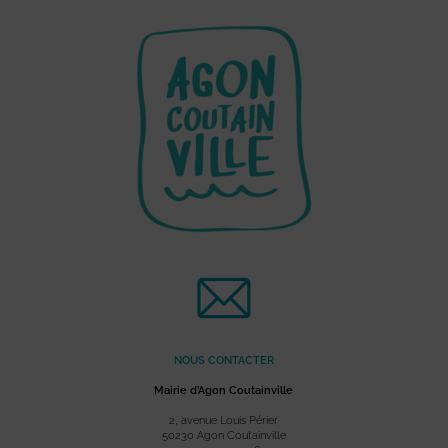
NOUS CONTACTER
Mairie d’Agon Coutainville
2, avenue Louis Périer
50230 Agon Coutainville