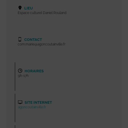
LIEU
Espace culturel Daniel Rouland
CONTACT
com.mairie@agoncoutainville.fr
HORAIRES
9h-17h
SITE INTERNET
agoncoutainville.fr