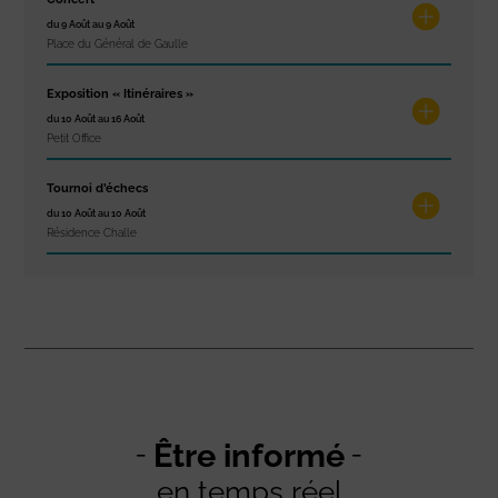
du 9 Août au 9 Août
Place du Général de Gaulle
Exposition « Itinéraires »
du 10 Août au 16 Août
Petit Office
Tournoi d’échecs
du 10 Août au 10 Août
Résidence Challe
Être informé
en temps réel