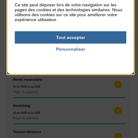
Glisse & Environnement
Ce site peut déposer lors de votre navigation sur les
du 9 Août au 9 Août
pages des cookies et des technologies similaires. Nous
Place du Général de Gaulle
utilisons des cookies sur ce site pour améliorer votre
expérience utilisateur.
Concert
du 9 Août au 9 Août
Tout accepter
Place du Général de Gaulle
Personnaliser
Exposition « Itinéraires »
Politique de confidentialité
du 10 Août au 16 Août
Petit Office
Réveil musculaire
du 10 Août au 14 Août
Plage du passous
Stretching
du 10 Août au 14 Août
Plage du passous
Tournoi d’échecs