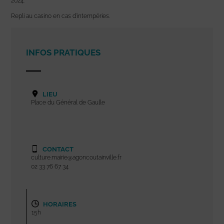
2024.
Repli au casino en cas d’intempéries.
INFOS PRATIQUES
LIEU
Place du Général de Gaulle
CONTACT
culture.mairie@agoncoutainville.fr
02 33 76 67 34
HORAIRES
15h