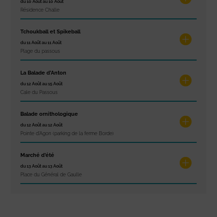
du 10 Août au 10 Août
Résidence Challe
Tchoukball et Spikeball
du 11 Août au 11 Août
Plage du passous
La Balade d’Anton
du 12 Août au 15 Août
Cale du Passous
Balade ornithologique
du 12 Août au 12 Août
Pointe d'Agon (parking de la ferme Borde)
Marché d’été
du 13 Août au 13 Août
Place du Général de Gaulle