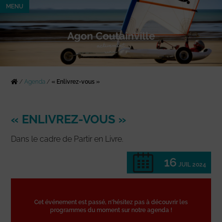
MENU
/
Agenda
/
« Enlivrez-vous »
« ENLIVREZ-VOUS »
Dans le cadre de Partir en Livre.
16
JUIL 2024
Cet événement est passé, n'hésitez pas à découvrir les
programmes du moment sur notre agenda !