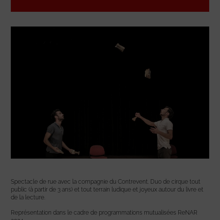
Spectacle de rue avec la compagnie du Contrevent. Duo de cirque tout
public (à partir de 3 ans) et tout terrain ludique et joyeux autour du livre et
de la lecture.
Représentation dans le cadre de programmations mutualisées ReNAR