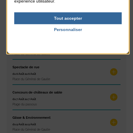
expérience utilisateur.
Plage du passous
Les ateliers d’Isa
Tout accepter
du 4 Août au 6 Août
Personnaliser
Tennis Club Coutainville
Politique de confidentialité
Marché d’été
du 6 Août au 6 Août
Place du Général de Gaulle
Spectacle de rue
du 6 Août au 6 Août
Place du Général de Gaulle
Concours de châteaux de sable
du 7 Août au 7 Août
Plage du passous
Glisse & Environnement
du 9 Août au 9 Août
Place du Général de Gaulle