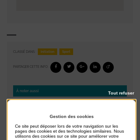
Initiation
Sport
CLASSÉ DANS :
PARTAGER CETTE INFO :
À noter aussi
Tout refuser
Réveil musculaire
du 3 Août au 7 Août
Gestion des cookies
Plage du passous
Ce site peut déposer lors de votre navigation sur les
pages des cookies et des technologies similaires. Nous
Stretching
utilisons des cookies sur ce site pour améliorer votre
du 3 Août au 7 Août