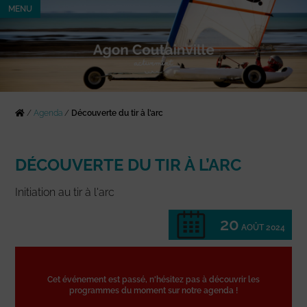
MENU
/
Agenda
/
Découverte du tir à l’arc
DÉCOUVERTE DU TIR À L’ARC
Initiation au tir à l'arc
20
AOÛT 2024
Cet événement est passé, n'hésitez pas à découvrir les
programmes du moment sur notre agenda !