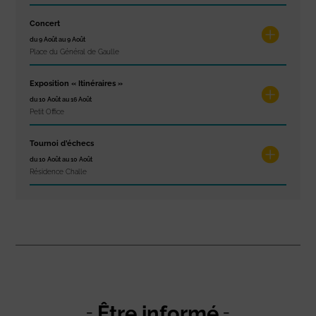
Concert
du 9 Août au 9 Août
Place du Général de Gaulle
Exposition « Itinéraires »
du 10 Août au 16 Août
Petit Office
Tournoi d’échecs
du 10 Août au 10 Août
Résidence Challe
Être informé