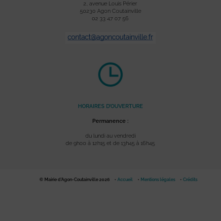
2, avenue Louis Périer
50230 Agon Coutainville
02 33 47 07 56
HORAIRES D’OUVERTURE
Permanence :
du lundi au vendredi
de 9h00 à 12h15 et de 13h45 à 16h45
© Mairie d'Agon-Coutainville 2026
Accueil
Mentions légales
Crédits