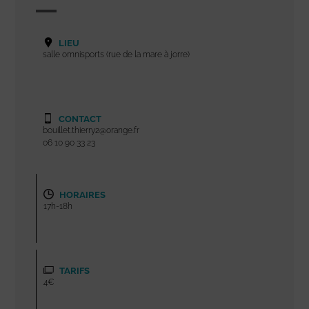
LIEU
salle omnisports (rue de la mare à jorre)
CONTACT
bouillet.thierry2@orange.fr
06 10 90 33 23
HORAIRES
17h-18h
TARIFS
4€