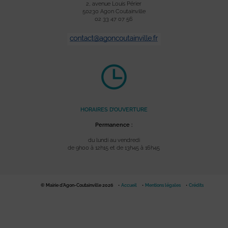
2, avenue Louis Périer
50230 Agon Coutainville
02 33 47 07 56
HORAIRES D’OUVERTURE
Permanence :
du lundi au vendredi
de 9h00 à 12h15 et de 13h45 à 16h45
© Mairie d'Agon-Coutainville 2026
Accueil
Mentions légales
Crédits