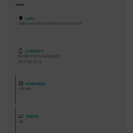
LIEU
salle omnisports (rue de la mare à jorre)
CONTACT
bouillet.thierry2@orange.fr
06 10 90 33 23
HORAIRES
17h-18h
TARIFS
4€