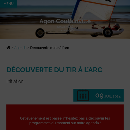
MENU
/
Agenda
/
Découverte du tir à l’arc
DÉCOUVERTE DU TIR À L’ARC
Initiation.
09
JUIL 2024
Cet événement est passé, n'hésitez pas à découvrir les
programmes du moment sur notre agenda !