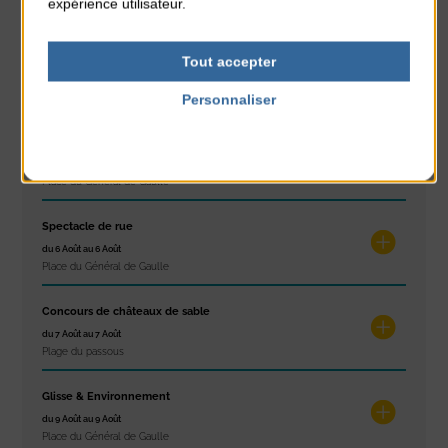
expérience utilisateur.
Plage du passous
Les ateliers d’Isa
Tout accepter
du 4 Août au 6 Août
Personnaliser
Tennis Club Coutainville
Politique de confidentialité
Marché d’été
du 6 Août au 6 Août
Place du Général de Gaulle
Spectacle de rue
du 6 Août au 6 Août
Place du Général de Gaulle
Concours de châteaux de sable
du 7 Août au 7 Août
Plage du passous
Glisse & Environnement
du 9 Août au 9 Août
Place du Général de Gaulle