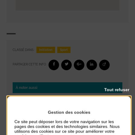
Initiation
Sport
CLASSÉ DANS :
PARTAGER CETTE INFO :
À noter aussi
Tout refuser
Réveil musculaire
du 3 Août au 7 Août
Gestion des cookies
Plage du passous
Ce site peut déposer lors de votre navigation sur les
pages des cookies et des technologies similaires. Nous
Stretching
utilisons des cookies sur ce site pour améliorer votre
du 3 Août au 7 Août