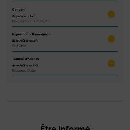
Concert
du 9 Août au 9 Août
Place du Général de Gaulle
Exposition « Itinéraires »
du 10 Août au 16 Août
Petit Office
Tournoi d’échecs
du 10 Août au 10 Août
Résidence Challe
Être informé