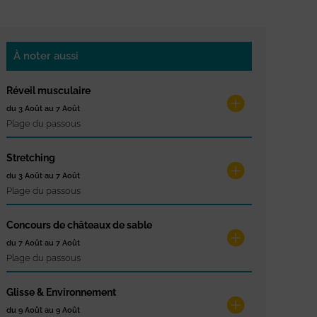
À noter aussi
Réveil musculaire
du 3 Août au 7 Août
Plage du passous
Stretching
du 3 Août au 7 Août
Plage du passous
Concours de châteaux de sable
du 7 Août au 7 Août
Plage du passous
Glisse & Environnement
du 9 Août au 9 Août