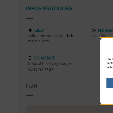
INFOS PRATIQUES
LIEU
HORAI
salle omnisports (rue de la
17h-18h
mare à jorre)
CONTACT
Ce s
tech
bouillet.thierry2@orange.fr
votr
06 10 90 33 23
PLAN