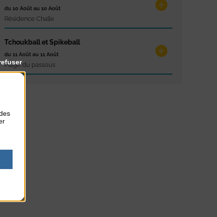
du 10 Août au 10 Août
Résidence Challe
Tchoukball et Spikeball
du 11 Août au 11 Août
refuser
Plage du passous
 des
er