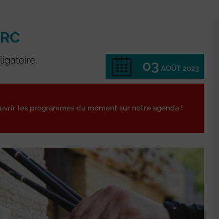
ARC
ligatoire.
03
AOÛT 2023
ouvrir les programmes du moment sur notre agenda !