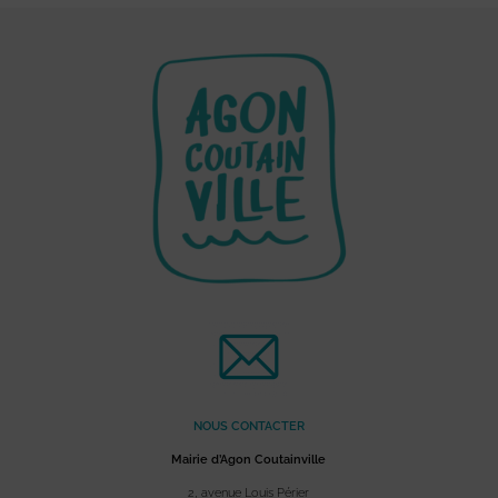
NOUS CONTACTER
Mairie d’Agon Coutainville
2, avenue Louis Périer