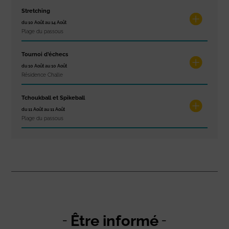
Stretching
du 10 Août au 14 Août
Plage du passous
Tournoi d’échecs
du 10 Août au 10 Août
Résidence Challe
Tchoukball et Spikeball
du 11 Août au 11 Août
Plage du passous
Être informé