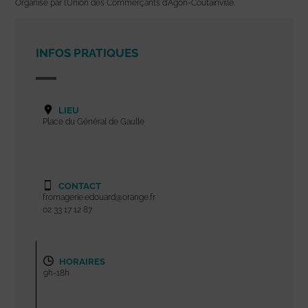
Organisé par l’Union des Commerçants d’Agon-Coutainville.
INFOS PRATIQUES
LIEU
Place du Général de Gaulle
CONTACT
fromagerie.edouard@orange.fr
02 33 17 12 87
HORAIRES
9h-18h