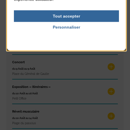
Concours de châteaux de sable
Tout accepter
du 7 Août au 7 Août
Plage du passous
Personnaliser
Politique de confidentialité
Glisse & Environnement
du 9 Août au 9 Août
Place du Général de Gaulle
Concert
du 9 Août au 9 Août
Place du Général de Gaulle
Exposition « Itinéraires »
du 10 Août au 16 Août
Petit Office
Réveil musculaire
du 10 Août au 14 Août
Plage du passous