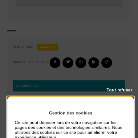
Animation
CLASSÉ DANS :
PARTAGER CETTE INFO :
À noter aussi
Tout refuser
Réveil musculaire
du 3 Août au 7 Août
Plage du passous
Gestion des cookies
Ce site peut déposer lors de votre navigation sur les
Stretching
pages des cookies et des technologies similaires. Nous
utilisons des cookies sur ce site pour améliorer votre
du 3 Août au 7 Août
expérience utilisateur.
Plage du passous