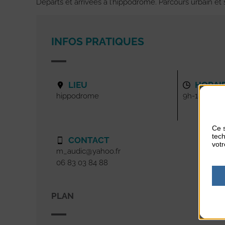
Départs et arrivées à l’hippodrome. Parcours urbain et s
INFOS PRATIQUES
LIEU
HORAI
hippodrome
9h-18h30
Ce s
tech
CONTACT
votr
m_audic@yahoo.fr
06 83 03 84 88
PLAN