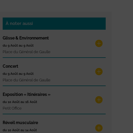
À noter aussi
Glisse & Environnement
du 9 Août au 9 Août
Place du Général de Gaulle
Concert
du 9 Août au 9 Août
Place du Général de Gaulle
Exposition « Itinéraires »
du 10 Août au 16 Août
Petit Office
Réveil musculaire
du 10 Août au 14 Août