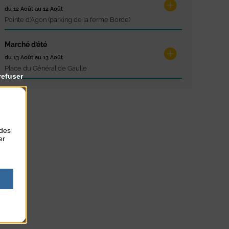
du 12 Août au 12 Août
Pointe d'Agon (parking de la ferme Borde)
Marché d’été
du 13 Août au 13 Août
Place du Général de Gaulle
refuser
 des
er