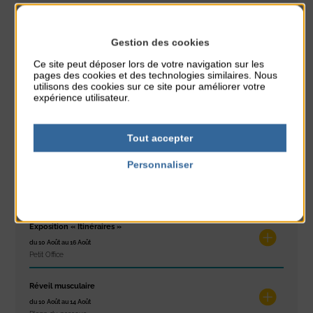
PARTAGER CETTE INFO :
Gestion des cookies
Ce site peut déposer lors de votre navigation sur les
pages des cookies et des technologies similaires. Nous
À noter aussi
utilisons des cookies sur ce site pour améliorer votre
expérience utilisateur.
Glisse & Environnement
du 9 Août au 9 Août
Place du Général de Gaulle
Tout accepter
Personnaliser
Concert
Politique de confidentialité
du 9 Août au 9 Août
Place du Général de Gaulle
Exposition « Itinéraires »
du 10 Août au 16 Août
Petit Office
Réveil musculaire
du 10 Août au 14 Août