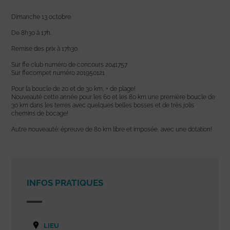
Dimanche 13 octobre.
De 8h30 à 17h.
Remise des prix à 17h30.
Sur ffe club numéro de concours 2041757
Sur ffecompet numéro 201950121
Pour la boucle de 20 et de 30 km, + de plage!
Nouveauté cette année pour les 60 et les 80 km une première boucle de
30 km dans les terres avec quelques belles bosses et de très jolis
chemins de bocage!
Autre nouveauté; épreuve de 80 km libre et imposée, avec une dotation!
INFOS PRATIQUES
LIEU