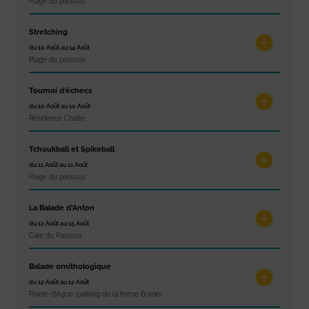
Plage du passous
Stretching
du 10 Août au 14 Août
Plage du passous
Tournoi d’échecs
du 10 Août au 10 Août
Résidence Challe
Tchoukball et Spikeball
du 11 Août au 11 Août
Plage du passous
La Balade d’Anton
du 12 Août au 15 Août
Cale du Passous
Balade ornithologique
du 12 Août au 12 Août
Pointe d'Agon (parking de la ferme Borde)