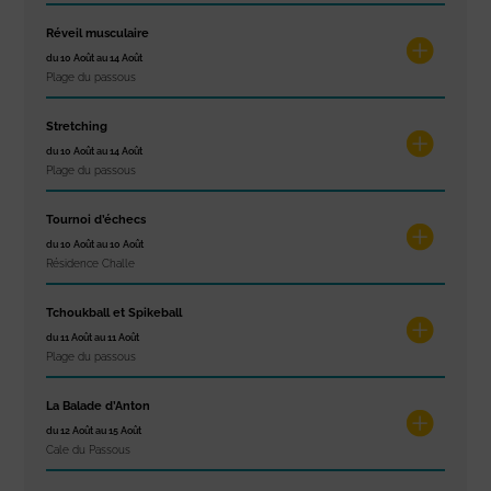
Réveil musculaire
du 10 Août au 14 Août
Plage du passous
Stretching
du 10 Août au 14 Août
Plage du passous
Tournoi d’échecs
du 10 Août au 10 Août
Résidence Challe
Tchoukball et Spikeball
du 11 Août au 11 Août
Plage du passous
La Balade d’Anton
du 12 Août au 15 Août
Cale du Passous