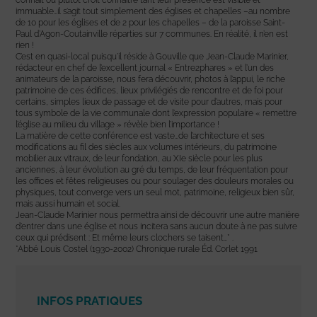
immuable…il s’agit tout simplement des églises et chapelles –au nombre
de 10 pour les églises et de 2 pour les chapelles – de la paroisse Saint-
Paul d’Agon-Coutainville réparties sur 7 communes. En réalité, il n’en est
rien !
C’est en quasi-local puisqu’il réside à Gouville que Jean-Claude Marinier,
rédacteur en chef de l’excellent journal « Entre2phares » et l’un des
animateurs de la paroisse, nous fera découvrir, photos à l’appui, le riche
patrimoine de ces édifices, lieux privilégiés de rencontre et de foi pour
certains, simples lieux de passage et de visite pour d’autres, mais pour
tous symbole de la vie communale dont l’expression populaire « remettre
l’église au milieu du village » révèle bien l’importance !
La matière de cette conférence est vaste…de l’architecture et ses
modifications au fil des siècles aux volumes intérieurs, du patrimoine
mobilier aux vitraux, de leur fondation, au XIe siècle pour les plus
anciennes, à leur évolution au gré du temps, de leur fréquentation pour
les offices et fêtes religieuses ou pour soulager des douleurs morales ou
physiques, tout converge vers un seul mot, patrimoine, religieux bien sûr,
mais aussi humain et social.
Jean-Claude Marinier nous permettra ainsi de découvrir une autre manière
d’entrer dans une église et nous incitera sans aucun doute à ne pas suivre
ceux qui prédisent : Et même leurs clochers se taisent…* .
*Abbé Louis Costel (1930-2002) Chronique rurale Éd. Corlet 1991
INFOS PRATIQUES