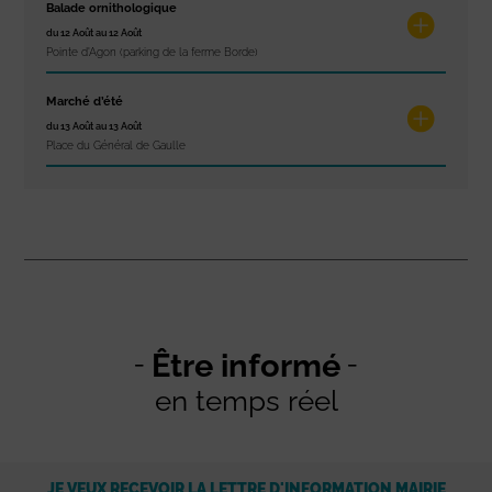
Balade ornithologique
du 12 Août au 12 Août
Pointe d'Agon (parking de la ferme Borde)
Marché d’été
du 13 Août au 13 Août
Place du Général de Gaulle
Être informé
en temps réel
JE VEUX RECEVOIR LA LETTRE D'INFORMATION MAIRIE