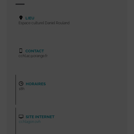
LIEU
Espace culturel Daniel Rouland
CONTACT
cchl.ac@orange.fr
HORAIRES
18h
SITE INTERNET
cchlagon.ovh