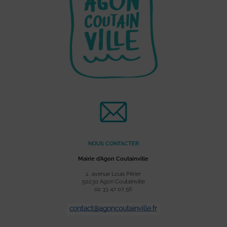
NOUS CONTACTER
Mairie d’Agon Coutainville
2, avenue Louis Périer
50230 Agon Coutainville
02 33 47 07 56