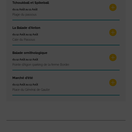
Tchoukball et Spikeball
du 11 Août au 11 Août
Plage du passous
La Balade d’Anton
du 12 Août au 15 Août
Cale du Passous
Balade ornithologique
du 12 Août au 12 Août
Pointe d'Agon (parking de la ferme Borde)
Marché d’été
du 13 Août au 13 Août
Place du Général de Gaulle