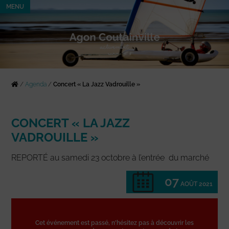
MENU
/
Agenda
/
Concert « La Jazz Vadrouille »
CONCERT « LA JAZZ
VADROUILLE »
REPORTÉ au samedi 23 octobre à l’entrée du marché
07
AOÛT 2021
Cet événement est passé, n'hésitez pas à découvrir les