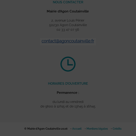
NOUS CONTACTER
Mairie d’Agon Coutainville
2, avenue Louis Périer
50230 Agon Coutainville
02 33 47 07 56
HORAIRES D’OUVERTURE
Permanence :
du lundi au vendredi
de 9h00 à 12h15 et de 13h45 à 16h45
© Mairie d'Agon-Coutainville 2026
Accueil
Mentions légales
Crédits