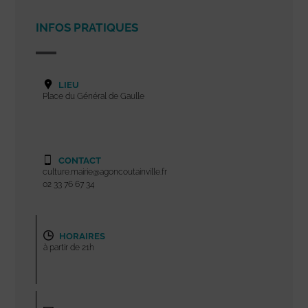
INFOS PRATIQUES
LIEU
Place du Général de Gaulle
CONTACT
culture.mairie@agoncoutainville.fr
02 33 76 67 34
HORAIRES
à partir de 21h