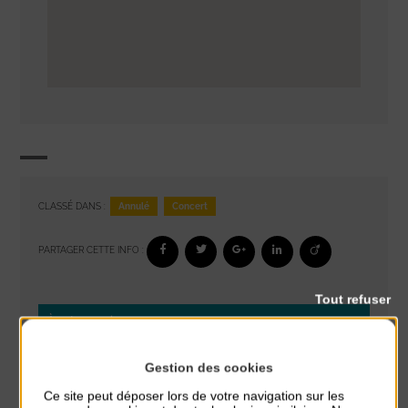
Annulé
Concert
CLASSÉ DANS :
PARTAGER CETTE INFO :
Tout refuser
À noter aussi
Glisse & Environnement
Gestion des cookies
du 9 Août au 9 Août
Ce site peut déposer lors de votre navigation sur les
Place du Général de Gaulle