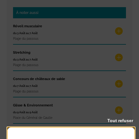
À noter aussi
Réveil musculaire
du 3 Août au 7 Août
Plage du passous
Stretching
du 3 Août au 7 Août
Plage du passous
Concours de châteaux de sable
du 7 Août au 7 Août
Plage du passous
Glisse & Environnement
du 9 Août au 9 Août
Place du Général de Gaulle
Tout refuser
Concert
du 9 Août au 9 Août