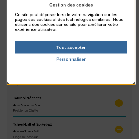
Gestion des cookies
Place du Général de Gaulle
Ce site peut déposer lors de votre navigation sur les
pages des cookies et des technologies similaires. Nous
Exposition « Itinéraires »
utilisons des cookies sur ce site pour améliorer votre
du 10 Août au 16 Août
expérience utilisateur.
Petit Office
Réveil musculaire
Tout accepter
du 10 Août au 14 Août
Plage du passous
Personnaliser
Politique de confidentialité
Stretching
du 10 Août au 14 Août
Plage du passous
Tournoi d’échecs
du 10 Août au 10 Août
Résidence Challe
Tchoukball et Spikeball
du 11 Août au 11 Août
Plage du passous