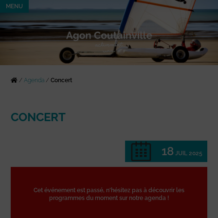
MENU
/
Agenda
/
Concert
CONCERT
18
JUIL 2025
Cet événement est passé, n'hésitez pas à découvrir les
programmes du moment sur notre agenda !