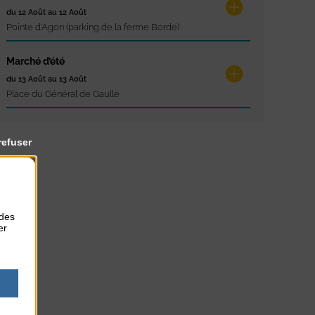
du 12 Août au 12 Août
Pointe d'Agon (parking de la ferme Borde)
Marché d’été
du 13 Août au 13 Août
Place du Général de Gaulle
refuser
 des
er