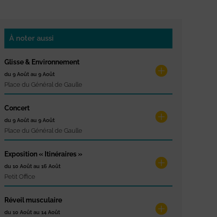
À noter aussi
Glisse & Environnement
du 9 Août au 9 Août
Place du Général de Gaulle
Concert
du 9 Août au 9 Août
Place du Général de Gaulle
Exposition « Itinéraires »
du 10 Août au 16 Août
Petit Office
Réveil musculaire
du 10 Août au 14 Août