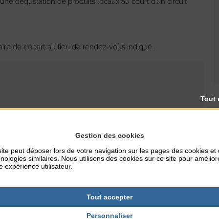
d’une dégustation de produits locaux au court d’un circuit
aire de départ au lieu de rendez-vous indiqué.
Tout 
RES
TARIFS
Gestion des cookies
45€ (+ de 15 ans)
30€ (de 8 à 15 ans)
ite peut déposer lors de votre navigation sur les pages des cookies et
nologies similaires. Nous utilisons des cookies sur ce site pour amélior
20€/pers. venant avec son
e expérience utilisateur.
vélo électrique
NTERNET
fr
Tout accepter
Personnaliser