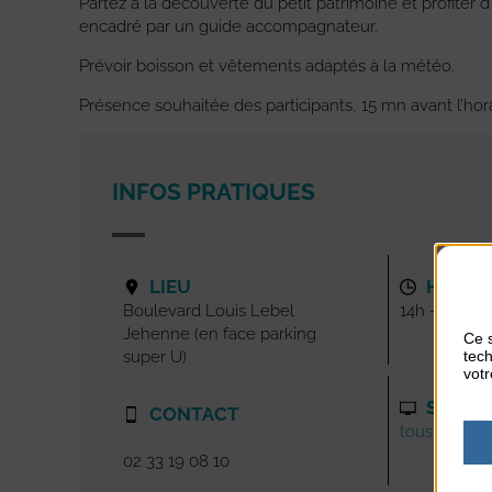
Partez à la découverte du petit patrimoine et profiter 
encadré par un guide accompagnateur.
Prévoir boisson et vêtements adaptés à la météo.
Présence souhaitée des participants, 15 mn avant l’hor
INFOS PRATIQUES
LIEU
HORAI
Boulevard Louis Lebel
14h - 17h30
Jehenne (en face parking
Ce s
tech
super U)
votr
SITE I
CONTACT
tous-a-velo.
02 33 19 08 10