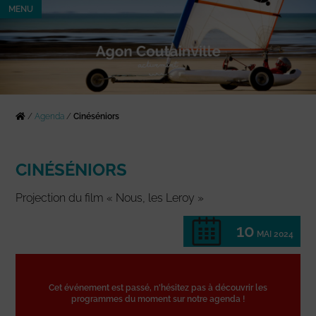
MENU
/
Agenda
/
Cinéséniors
CINÉSÉNIORS
Projection du film « Nous, les Leroy »
10
MAI 2024
Cet événement est passé, n'hésitez pas à découvrir les
programmes du moment sur notre agenda !