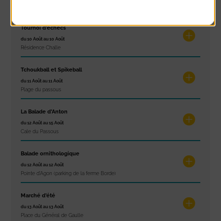
Plage du passous
Tournoi d’échecs
du 10 Août au 10 Août
Résidence Challe
Tchoukball et Spikeball
du 11 Août au 11 Août
Plage du passous
La Balade d’Anton
du 12 Août au 15 Août
Cale du Passous
Balade ornithologique
du 12 Août au 12 Août
Pointe d'Agon (parking de la ferme Borde)
Marché d’été
du 13 Août au 13 Août
Place du Général de Gaulle