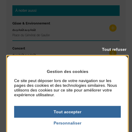
À noter aussi
Glisse & Environnement
du 9 Août au 9 Août
Place du Général de Gaulle
Concert
Tout refuser
du 9 Août au 9 Août
Place du Général de Gaulle
Gestion des cookies
Exposition « Itinéraires »
Ce site peut déposer lors de votre navigation sur les
du 10 Août au 16 Août
pages des cookies et des technologies similaires. Nous
Petit Office
utilisons des cookies sur ce site pour améliorer votre
expérience utilisateur.
Réveil musculaire
du 10 Août au 14 Août
Plage du passous
Tout accepter
Personnaliser
Stretching
Politique de confidentialité
du 10 Août au 14 Août