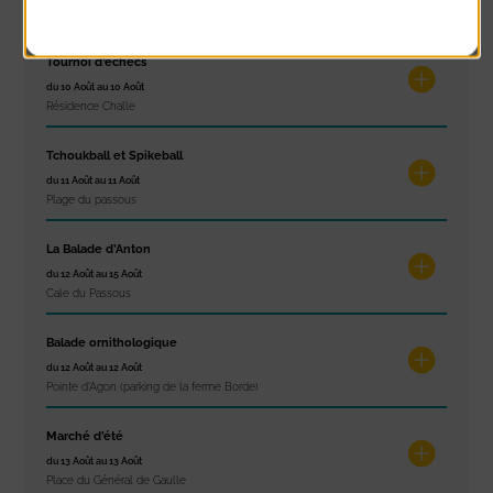
Plage du passous
Tournoi d’échecs
du 10 Août au 10 Août
Résidence Challe
Tchoukball et Spikeball
du 11 Août au 11 Août
Plage du passous
La Balade d’Anton
du 12 Août au 15 Août
Cale du Passous
Balade ornithologique
du 12 Août au 12 Août
Pointe d'Agon (parking de la ferme Borde)
Marché d’été
du 13 Août au 13 Août
Place du Général de Gaulle