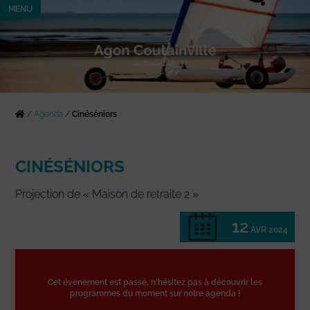
MENU
/
Agenda
/
Cinéséniors
CINÉSÉNIORS
Projection de « Maison de retraite 2 »
12
AVR 2024
Cet événement est passé, n'hésitez pas à découvrir les
programmes du moment sur notre agenda !