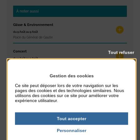
À noter aussi
Glisse & Environnement
du 9 Août au 9 Août
Place du Général de Gaulle
Concert
Tout refuser
du 9 Août au 9 Août
Place du Général de Gaulle
Gestion des cookies
Exposition « Itinéraires »
Ce site peut déposer lors de votre navigation sur les
du 10 Août au 16 Août
pages des cookies et des technologies similaires. Nous
Petit Office
utilisons des cookies sur ce site pour améliorer votre
expérience utilisateur.
Réveil musculaire
du 10 Août au 14 Août
Plage du passous
Tout accepter
Personnaliser
Stretching
Politique de confidentialité
du 10 Août au 14 Août