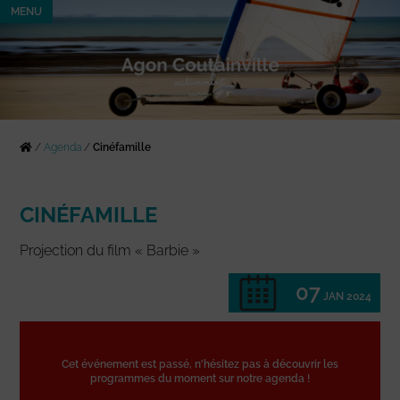
MENU
/
Agenda
/
Cinéfamille
CINÉFAMILLE
Projection du film « Barbie »
07
JAN 2024
Cet événement est passé, n'hésitez pas à découvrir les
programmes du moment sur notre agenda !