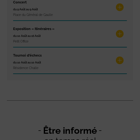
Concert
du 9 Août au 9 Août
Place du Général de Gaulle
Exposition « Itinéraires »
du 10 Août au 16 Août
Petit Office
Tournoi d’échecs
du 10 Août au 10 Août
Résidence Challe
Être informé