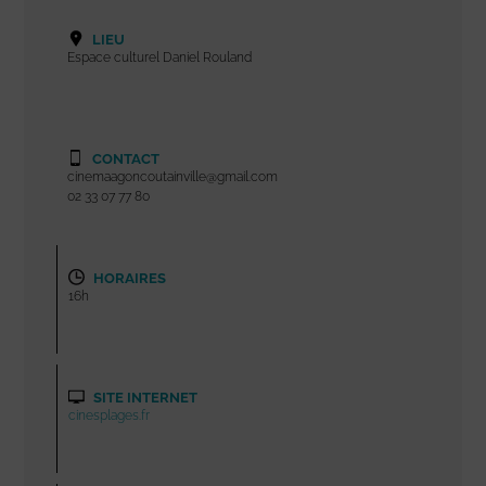
LIEU
Espace culturel Daniel Rouland
CONTACT
cinemaagoncoutainville@gmail.com
02 33 07 77 80
HORAIRES
16h
SITE INTERNET
cinesplages.fr