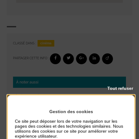
cinéma
CLASSÉ DANS :
PARTAGER CETTE INFO :
À noter aussi
Tout refuser
Réveil musculaire
du 3 Août au 7 Août
Plage du passous
Gestion des cookies
Ce site peut déposer lors de votre navigation sur les
Stretching
pages des cookies et des technologies similaires. Nous
du 3 Août au 7 Août
utilisons des cookies sur ce site pour améliorer votre
Plage du passous
expérience utilisateur.