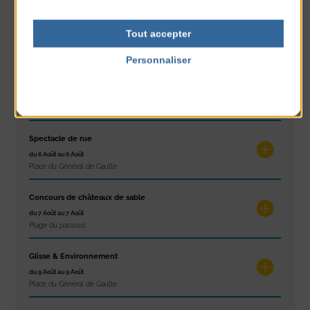
Les ateliers d’Isa
Tout accepter
du 4 Août au 6 Août
Tennis Club Coutainville
Personnaliser
Politique de confidentialité
Marché d’été
du 6 Août au 6 Août
Place du Général de Gaulle
Spectacle de rue
du 6 Août au 6 Août
Place du Général de Gaulle
Concours de châteaux de sable
du 7 Août au 7 Août
Plage du passous
Glisse & Environnement
du 9 Août au 9 Août
Place du Général de Gaulle