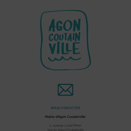
NOUS CONTACTER
Mairie d’Agon Coutainville
2, avenue Louis Périer
50230 Agon Coutainville