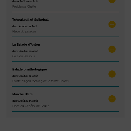
du 10 Août au 10 Août
Résidence Challe
Tchoukball et Spikeball
du 11 Août au 11 Août
Plage du passous
La Balade d’Anton
du 12 Août au 15 Août
Cale du Passous
Balade ornithologique
du 12 Août au 12 Août
Pointe d'Agon (parking de la ferme Borde)
Marché d’été
du 13 Août au 13 Août
Place du Général de Gaulle