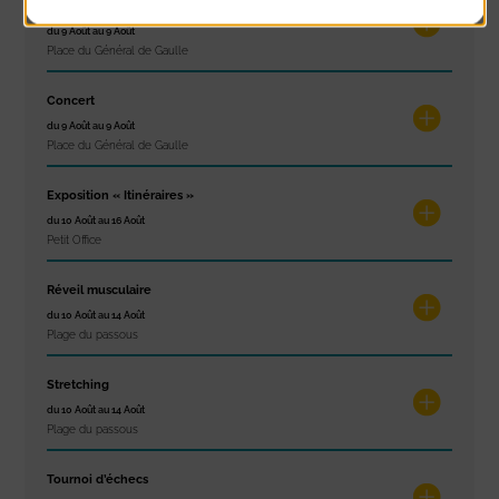
Glisse & Environnement
du 9 Août au 9 Août
Place du Général de Gaulle
Concert
du 9 Août au 9 Août
Place du Général de Gaulle
Exposition « Itinéraires »
du 10 Août au 16 Août
Petit Office
Réveil musculaire
du 10 Août au 14 Août
Plage du passous
Stretching
du 10 Août au 14 Août
Plage du passous
Tournoi d’échecs