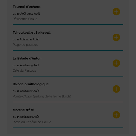
Tournoi d’échecs
du 10 Août au 10 Août
Résidence Challe
Tchoukball et Spikeball
du 11 Août au 11 Août
Plage du passous
La Balade d’Anton
du 12 Août au 15 Août
Cale du Passous
Balade ornithologique
du 12 Août au 12 Août
Pointe d'Agon (parking de la ferme Borde)
Marché d’été
du 13 Août au 13 Août
Place du Général de Gaulle