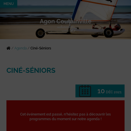
MENU
/
Agenda
/
Ciné-Séniors
CINÉ-SÉNIORS
10
DÉC 2021
Cet événement est passé, n'hésitez pas à découvrir les
programmes du moment sur notre agenda !