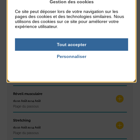
À noter aussi
Gestion des cookies
Ce site peut déposer lors de votre navigation sur les
Glisse & Environnement
pages des cookies et des technologies similaires. Nous
utilisons des cookies sur ce site pour améliorer votre
du 9 Août au 9 Août
expérience utilisateur.
Place du Général de Gaulle
Concert
Tout accepter
du 9 Août au 9 Août
Place du Général de Gaulle
Personnaliser
Politique de confidentialité
Exposition « Itinéraires »
du 10 Août au 16 Août
Petit Office
Réveil musculaire
du 10 Août au 14 Août
Plage du passous
Stretching
du 10 Août au 14 Août
Plage du passous