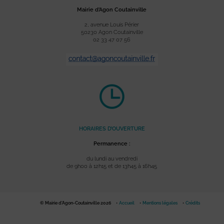
Mairie d’Agon Coutainville
2, avenue Louis Périer
50230 Agon Coutainville
02 33 47 07 56
HORAIRES D’OUVERTURE
Permanence :
du lundi au vendredi
de 9h00 à 12h15 et de 13h45 à 16h45
© Mairie d'Agon-Coutainville 2026
Accueil
Mentions légales
Crédits