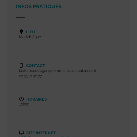
INFOS PRATIQUES
LIEU
Mediathèque
CONTACT
bibliotheque.agon@communaute-coutances.fr
02 33 47 30 77
HORAIRES
10h30
SITE INTERNET