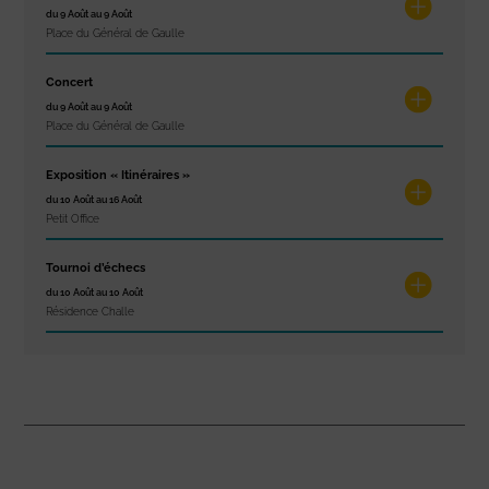
du 9 Août au 9 Août
Place du Général de Gaulle
Concert
du 9 Août au 9 Août
Place du Général de Gaulle
Exposition « Itinéraires »
du 10 Août au 16 Août
Petit Office
Tournoi d’échecs
du 10 Août au 10 Août
Résidence Challe