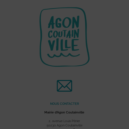
NOUS CONTACTER
Mairie d’Agon Coutainville
2, avenue Louis Périer
50230 Agon Coutainville