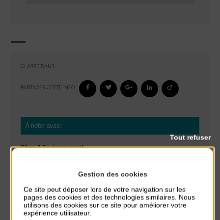
CLASSÉ DANS :
PARTAGER CETTE INFO :
À noter aussi
Tout refuser
Glisse & Environnement
du 9 Août au 9 Août
Place du Général de Gaulle
Gestion des cookies
Ce site peut déposer lors de votre navigation sur les
Concert
pages des cookies et des technologies similaires. Nous
du 9 Août au 9 Août
utilisons des cookies sur ce site pour améliorer votre
Place du Général de Gaulle
expérience utilisateur.