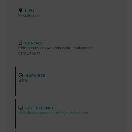
LIEU
Mediathèque
CONTACT
bibliotheque.agon@communaute-coutances.fr
02 33 47 30 77
HORAIRES
10h30
SITE INTERNET
bibliothequeagoncoutainville.jimdofree.com