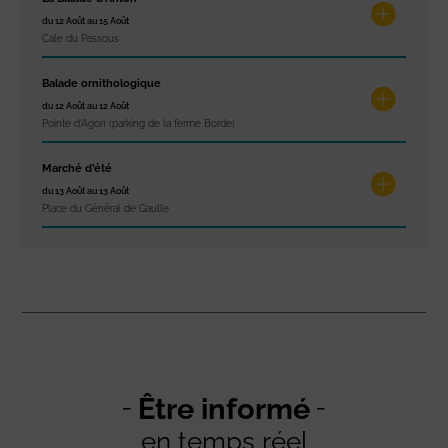
du 12 Août au 15 Août
Cale du Passous
Balade ornithologique
du 12 Août au 12 Août
Pointe d'Agon (parking de la ferme Borde)
Marché d’été
du 13 Août au 13 Août
Place du Général de Gaulle
Être informé
en temps réel