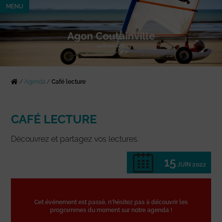
MENU
/
Agenda
/
Café lecture
CAFÉ LECTURE
Découvrez et partagez vos lectures.
15
JUIN 2022
Cet événement est passé, n'hésitez pas à découvrir les
programmes du moment sur notre agenda !