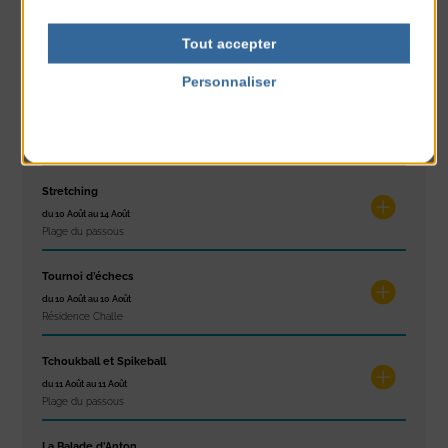
Exposition « Itinéraires »
Tout accepter
du 10 Août au 16 Août
Petit Office
Personnaliser
Réveil musculaire
Politique de confidentialité
du 10 Août au 14 Août
Plage du passous
Stretching
du 10 Août au 14 Août
Plage du passous
Tournoi d’échecs
du 10 Août au 10 Août
Résidence Challe
Tchoukball et Spikeball
du 11 Août au 11 Août
Plage du passous
La Balade d’Anton