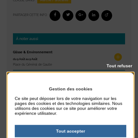
Marché / brocante
CLASSÉ DANS :
PARTAGER CETTE INFO :
À noter aussi
Glisse & Environnement
du 9 Août au 9 Août
Place du Général de Gaulle
Tout refuser
Concert
du 9 Août au 9 Août
Gestion des cookies
Place du Général de Gaulle
Ce site peut déposer lors de votre navigation sur les
pages des cookies et des technologies similaires. Nous
Exposition « Itinéraires »
utilisons des cookies sur ce site pour améliorer votre
du 10 Août au 16 Août
expérience utilisateur.
Petit Office
Tout accepter
Réveil musculaire
du 10 Août au 14 Août