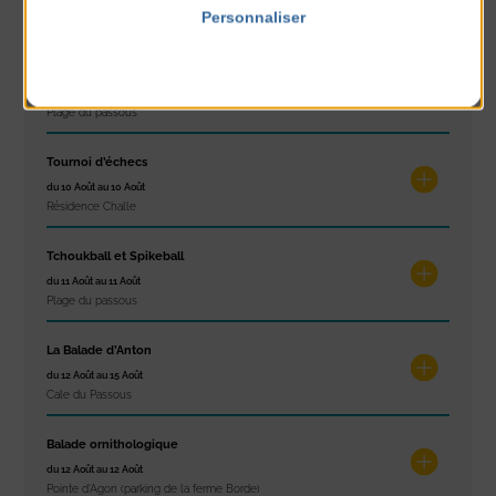
Personnaliser
Plage du passous
Politique de confidentialité
Stretching
du 10 Août au 14 Août
Plage du passous
Tournoi d’échecs
du 10 Août au 10 Août
Résidence Challe
Tchoukball et Spikeball
du 11 Août au 11 Août
Plage du passous
La Balade d’Anton
du 12 Août au 15 Août
Cale du Passous
Balade ornithologique
du 12 Août au 12 Août
Pointe d'Agon (parking de la ferme Borde)