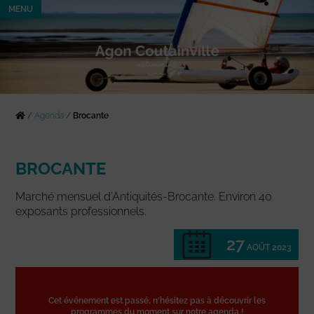
MENU
/
Agenda
/
Brocante
BROCANTE
Marché mensuel d’Antiquités-Brocante. Environ 40
exposants professionnels.
27
AOÛT 2023
Cet événement est passé, n'hésitez pas à découvrir les
programmes du moment sur notre agenda !