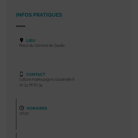
INFOS PRATIQUES
LIEU
Place du Général de Gaulle
CONTACT
culture.mairie@agoncoutainville.fr
02 33 76 67 34
HORAIRES
11h30