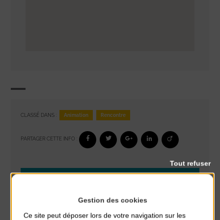
Animation
Rencontre
CLASSÉ DANS :
PARTAGER CETTE INFO :
Tout refuser
À noter aussi
Glisse & Environnement
Gestion des cookies
du 9 Août au 9 Août
Ce site peut déposer lors de votre navigation sur les
Place du Général de Gaulle