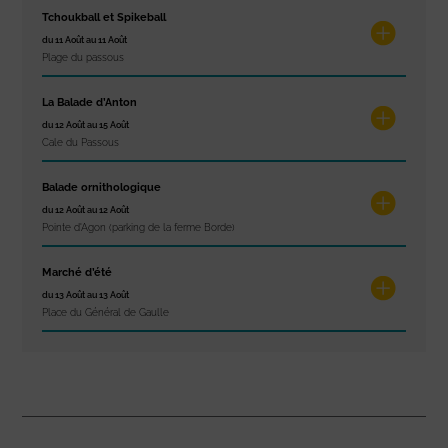
Tchoukball et Spikeball
du 11 Août au 11 Août
Plage du passous
La Balade d’Anton
du 12 Août au 15 Août
Cale du Passous
Balade ornithologique
du 12 Août au 12 Août
Pointe d'Agon (parking de la ferme Borde)
Marché d’été
du 13 Août au 13 Août
Place du Général de Gaulle