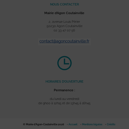
NOUS CONTACTER
Mairie d’Agon Coutainville
2, avenue Louis Périer
50230 Agon Coutainville
02 33 47 07 56
HORAIRES D’OUVERTURE
Permanence :
du lundi au vendredi
de 9h00 à 12h15 et de 13h45 à 16h45
© Mairie d'Agon-Coutainville 2026
Accueil
Mentions légales
Crédits