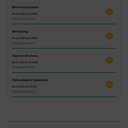
Réveil musculaire
du 10 Août au 14 Août
Plage du passous
Stretching
du 10 Août au 14 Août
Plage du passous
Tournoi d’échecs
du 10 Août au 10 Août
Résidence Challe
Tchoukball et Spikeball
du 11 Août au 11 Août
Plage du passous