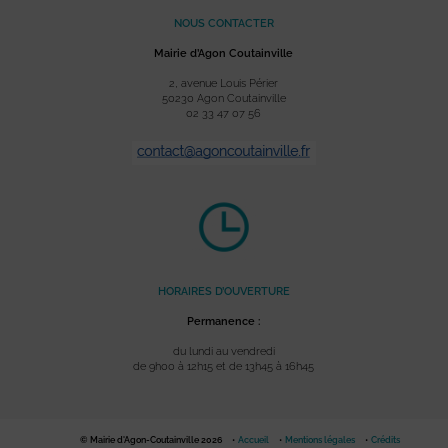
NOUS CONTACTER
Mairie d’Agon Coutainville
2, avenue Louis Périer
50230 Agon Coutainville
02 33 47 07 56
HORAIRES D’OUVERTURE
Permanence :
du lundi au vendredi
de 9h00 à 12h15 et de 13h45 à 16h45
© Mairie d'Agon-Coutainville 2026
Accueil
Mentions légales
Crédits