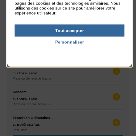
Plage du passous
pages des cookies et des technologies similaires. Nous
utilisons des cookies sur ce site pour améliorer votre
expérience utilisateur.
Stretching
du 3 Août au 7 Août
Plage du passous
Tout accepter
Concours de châteaux de sable
Personnaliser
du 7 Août au 7 Août
Politique de confidentialité
Plage du passous
Glisse & Environnement
du 9 Août au 9 Août
Place du Général de Gaulle
Concert
du 9 Août au 9 Août
Place du Général de Gaulle
Exposition « Itinéraires »
du 10 Août au 16 Août
Petit Office