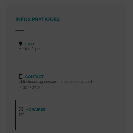
INFOS PRATIQUES
LIEU
Mediathèque
CONTACT
bibliotheque.agon@communaute-coutances.fr
02 33 47 30 77
HORAIRES
10h