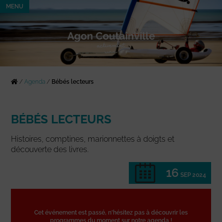
MENU
/
Agenda
/
Bébés lecteurs
BÉBÉS LECTEURS
Histoires, comptines, marionnettes à doigts et
découverte des livres.
16
SEP 2024
Cet événement est passé, n'hésitez pas à découvrir les
programmes du moment sur notre agenda !