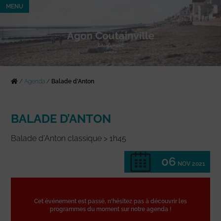
MENU
/
Agenda
/
Balade d’Anton
BALADE D’ANTON
Balade d'Anton classique > 1h45
06
NOV 2021
Cet événement est passé, n'hésitez pas à découvrir les
programmes du moment sur notre agenda !