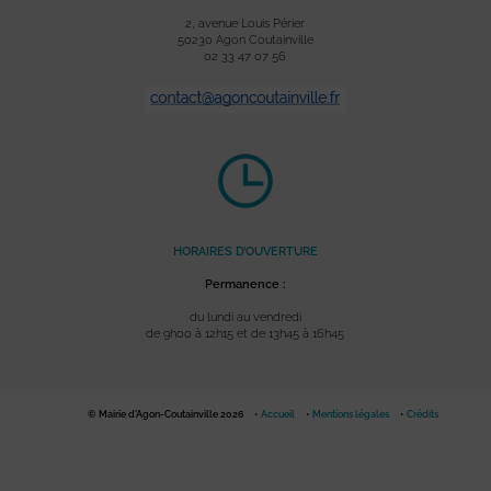
2, avenue Louis Périer
50230 Agon Coutainville
02 33 47 07 56
HORAIRES D’OUVERTURE
Permanence :
du lundi au vendredi
de 9h00 à 12h15 et de 13h45 à 16h45
© Mairie d'Agon-Coutainville 2026
Accueil
Mentions légales
Crédits