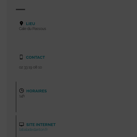
LIEU
Cale du Passous
CONTACT
02 33 19 08 10
HORAIRES
14h
SITE INTERNET
labaladedanton.fr