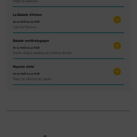
Plage du passous
La Balade d’Anton
du 12 Août au 15 Août
Cale du Passous
Balade ornithologique
du 12 Août au 12 Août
Pointe d'Agon (parking de la ferme Borde)
Marché d’été
du 13 Août au 13 Août
Place du Général de Gaulle