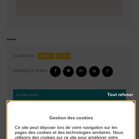
Nature
Visite
CLASSÉ DANS :
PARTAGER CETTE INFO :
Tout refuser
À noter aussi
Glisse & Environnement
du 9 Août au 9 Août
Gestion des cookies
Place du Général de Gaulle
Ce site peut déposer lors de votre navigation sur les
pages des cookies et des technologies similaires. Nous
Concert
utilisons des cookies sur ce site pour améliorer votre