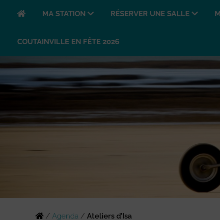
MA STATION
RÉSERVER UNE SALLE
M
COUTAINVILLE EN FÊTE 2026
/
Agenda
/
Ateliers d’Isa