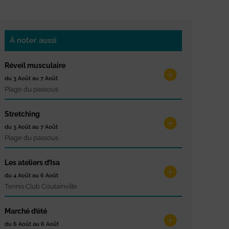
À noter aussi
Réveil musculaire
du 3 Août au 7 Août
Plage du passous
Stretching
du 3 Août au 7 Août
Plage du passous
Les ateliers d’Isa
du 4 Août au 6 Août
Tennis Club Coutainville
Marché d’été
du 6 Août au 6 Août