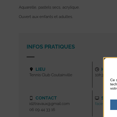
Aquarelle, pastels secs, acrylique.
Ouvert aux enfants et adultes.
INFOS PRATIQUES
LIEU
HORAI
Tennis Club Coutainville
10h30 - 12h
Ce s
tech
votr
CONTACT
SITE I
id2travaux@gmail.com
facebook@g
06 09 44 33 16