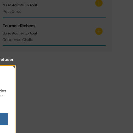
du 10 Août au 16 Août
Petit Office
Tournoi d’échecs
du 10 Août au 10 Août
Résidence Challe
refuser
 des
er