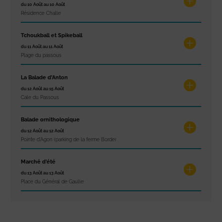
du 10 Août au 10 Août
Résidence Challe
Tchoukball et Spikeball
du 11 Août au 11 Août
Plage du passous
La Balade d’Anton
du 12 Août au 15 Août
Cale du Passous
Balade ornithologique
du 12 Août au 12 Août
Pointe d'Agon (parking de la ferme Borde)
Marché d’été
du 13 Août au 13 Août
Place du Général de Gaulle