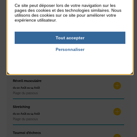
Glisse & Environnement
Ce site peut déposer lors de votre navigation sur les
pages des cookies et des technologies similaires. Nous
du 9 Août au 9 Août
utilisons des cookies sur ce site pour améliorer votre
Place du Général de Gaulle
expérience utilisateur.
Concert
du 9 Août au 9 Août
Tout accepter
Place du Général de Gaulle
Personnaliser
Exposition « Itinéraires »
Politique de confidentialité
du 10 Août au 16 Août
Petit Office
Réveil musculaire
du 10 Août au 14 Août
Plage du passous
Stretching
du 10 Août au 14 Août
Plage du passous
Tournoi d’échecs