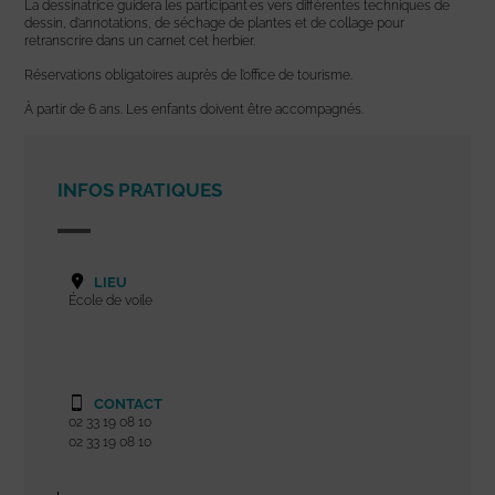
La dessinatrice guidera les participant·es vers différentes techniques de
dessin, d’annotations, de séchage de plantes et de collage pour
retranscrire dans un carnet cet herbier.
Réservations obligatoires auprès de l’office de tourisme.
À partir de 6 ans. Les enfants doivent être accompagnés.
INFOS PRATIQUES
LIEU
École de voile
CONTACT
02 33 19 08 10
02 33 19 08 10