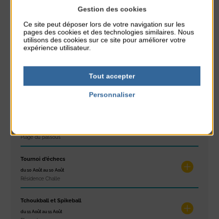
Gestion des cookies
À noter aussi
Ce site peut déposer lors de votre navigation sur les
pages des cookies et des technologies similaires. Nous
Exposition « Itinéraires »
utilisons des cookies sur ce site pour améliorer votre
du 10 Août au 16 Août
expérience utilisateur.
Petit Office
Tout accepter
Réveil musculaire
du 10 Août au 14 Août
Personnaliser
Plage du passous
Politique de confidentialité
Stretching
du 10 Août au 14 Août
Plage du passous
Tournoi d’échecs
du 10 Août au 10 Août
Résidence Challe
Tchoukball et Spikeball
du 11 Août au 11 Août