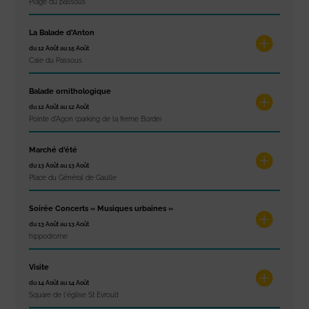
Plage du passous
La Balade d’Anton
du 12 Août au 15 Août
Cale du Passous
Balade ornithologique
du 12 Août au 12 Août
Pointe d'Agon (parking de la ferme Borde)
Marché d’été
du 13 Août au 13 Août
Place du Général de Gaulle
Soirée Concerts « Musiques urbaines »
du 13 Août au 13 Août
hippodrome
Visite
du 14 Août au 14 Août
Square de l'église St Evroult