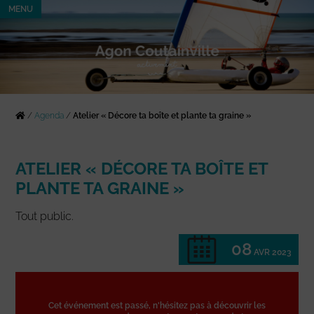
MENU
/
Agenda
/
Atelier « Décore ta boîte et plante ta graine »
ATELIER « DÉCORE TA BOÎTE ET
PLANTE TA GRAINE »
Tout public.
08
AVR 2023
Cet événement est passé, n'hésitez pas à découvrir les