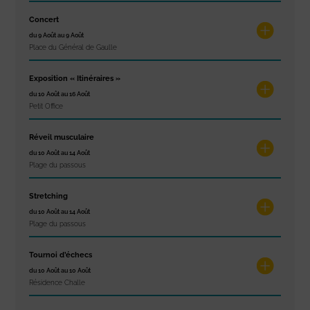
Concert
du 9 Août au 9 Août
Place du Général de Gaulle
Exposition « Itinéraires »
du 10 Août au 16 Août
Petit Office
Réveil musculaire
du 10 Août au 14 Août
Plage du passous
Stretching
du 10 Août au 14 Août
Plage du passous
Tournoi d’échecs
du 10 Août au 10 Août
Résidence Challe