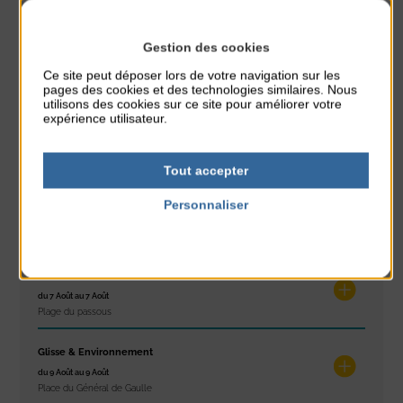
PARTAGER CETTE INFO :
Gestion des cookies
Ce site peut déposer lors de votre navigation sur les
À noter aussi
pages des cookies et des technologies similaires. Nous
utilisons des cookies sur ce site pour améliorer votre
expérience utilisateur.
Réveil musculaire
du 3 Août au 7 Août
Plage du passous
Tout accepter
Stretching
Personnaliser
du 3 Août au 7 Août
Politique de confidentialité
Plage du passous
Concours de châteaux de sable
du 7 Août au 7 Août
Plage du passous
Glisse & Environnement
du 9 Août au 9 Août
Place du Général de Gaulle