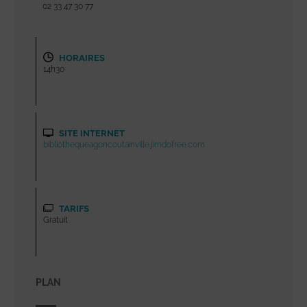
02 33 47 30 77
HORAIRES
14h30
SITE INTERNET
bibliothequeagoncoutainville.jimdofree.com
TARIFS
Gratuit
PLAN