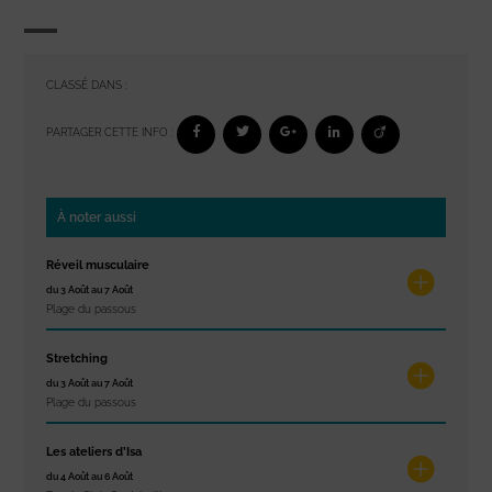
CLASSÉ DANS :
PARTAGER CETTE INFO :
À noter aussi
Réveil musculaire
du 3 Août au 7 Août
Plage du passous
Stretching
du 3 Août au 7 Août
Plage du passous
Les ateliers d’Isa
du 4 Août au 6 Août