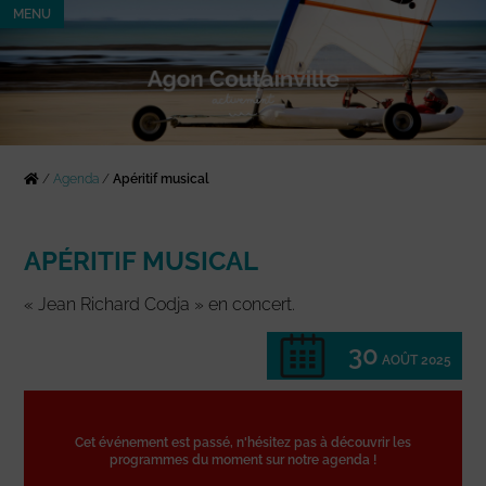
MENU
/
Agenda
/
Apéritif musical
APÉRITIF MUSICAL
« Jean Richard Codja » en concert.
30
AOÛT 2025
Cet événement est passé, n'hésitez pas à découvrir les
programmes du moment sur notre agenda !