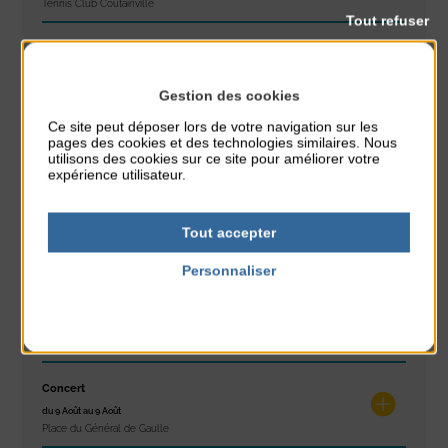
Tennis Club Coutainville
Tout refuser
Marché d’été
du 6 Août au 6 Août
Place du Général de Gaulle
Gestion des cookies
Ce site peut déposer lors de votre navigation sur les
Spectacle de rue
pages des cookies et des technologies similaires. Nous
utilisons des cookies sur ce site pour améliorer votre
du 6 Août au 6 Août
expérience utilisateur.
Place du Général de Gaulle
Concours de châteaux de sable
Tout accepter
du 7 Août au 7 Août
Plage du passous
Personnaliser
Politique de confidentialité
Glisse & Environnement
du 9 Août au 9 Août
Place du Général de Gaulle
Concert
du 9 Août au 9 Août
Place du Général de Gaulle