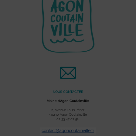
NOUS CONTACTER
Mairie d’Agon Coutainville
2, avenue Louis Périer
50230 Agon Coutainville
02 33 47 07 56