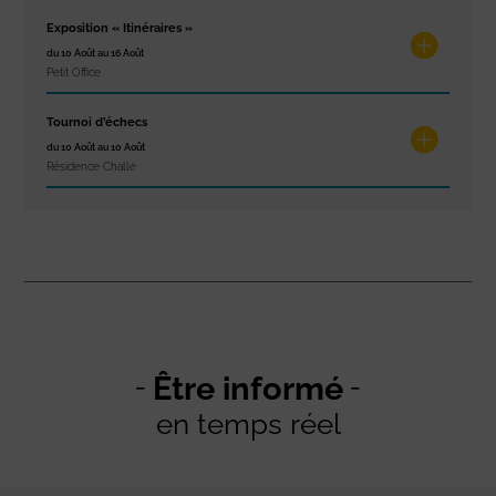
Exposition « Itinéraires »
du 10 Août au 16 Août
Petit Office
Tournoi d’échecs
du 10 Août au 10 Août
Résidence Challe
Être informé
en temps réel